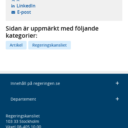
- öppnas i ny flik, extern webbplats,
LinkedIn
- öppnar din e-postklient,
E-post
Sidan är uppmärkt med följande
kategorier:
Artikel
Regeringskansliet
Innehåll på regeringen.se
Departement
Regeringskansliet
103 33 Stockholm
Växel 08-405 10 00