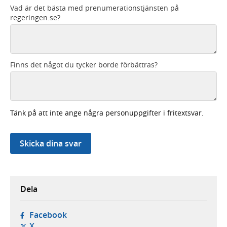
Vad är det bästa med prenumerationstjänsten på
regeringen.se?
Finns det något du tycker borde förbättras?
Tänk på att inte ange några personuppgifter i fritextsvar.
Skicka dina svar
Dela
- öppnas i ny flik, extern webbplats,
Facebook
- öppnas i ny flik, extern webbplats,
X