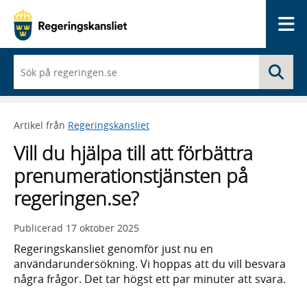
Me
När
Sö
du
börjar
skriva
så
Artikel från
Regeringskansliet
framträder
en
Vill du hjälpa till att förbättra
lista
med
prenumerationstjänsten på
sökförslag
regeringen.se?
Publicerad
17 oktober 2025
Regeringskansliet genomför just nu en
användarundersökning. Vi hoppas att du vill besvara
några frågor. Det tar högst ett par minuter att svara.