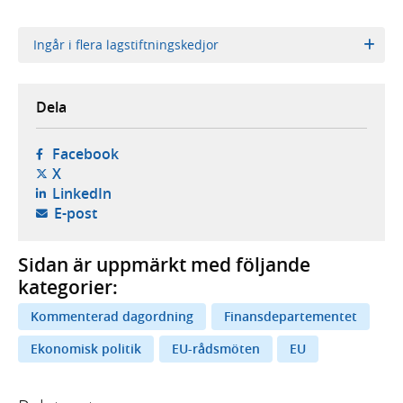
Ingår i flera lagstiftningskedjor
Dela
- öppnas i ny flik, extern webbplats,
Facebook
- öppnas i ny flik, extern webbplats,
X
- öppnas i ny flik, extern webbplats,
LinkedIn
- öppnar din e-postklient,
E-post
Sidan är uppmärkt med följande
kategorier:
Kommenterad dagordning
Finansdepartementet
Ekonomisk politik
EU-rådsmöten
EU