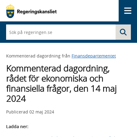
Me
När
Sö
du
börjar
skriva
så
Kommenterad dagordning från
Finansdepartementet
framträder
en
Kommenterad dagordning,
lista
med
rådet för ekonomiska och
sökförslag
finansiella frågor, den 14 maj
2024
Publicerad
02 maj 2024
Ladda ner: