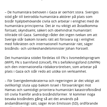
– De humanitära behoven i Gaza är oerhört stora. Sveriges
stöd går till betrodda humanitära aktörer på plats som
bistår hjälpbehövande civila och arbetar i enlighet med de
humanitära principerna. Det är nu viktigt att åstadkomma
fortsatt, skyndsamt, säkert och obehindrat humanitärt
tillträde till Gaza. Samtidigt råder det ingen tvekan om att
Sverige står bakom Israels rätt att försvara sig i enlighet
med folkrätten och internationell humanitär rätt, säger
bistånds- och utrikeshandelsminister Johan Forssell.
Det humanitära stödet fördelas till FN:s livsmedelsprogram
(WFP), FN:s barnfond (Unicef), FN:s befolkningsfond (UNFPA)
och den internationella rödakorsrörelsen, som arbetar på
plats i Gaza och står redo att utöka sin verksamhet.
– För Sverigedemokraterna och regeringen är det viktigt att
ovillkorligt sluta upp bakom Israel i försvarskriget mot
Hamas och samtidigt prioritera humanitärt katastrofbistånd
till civila framför andra biståndsformer. Vi kommer noga
bevaka biståndets gång så att det används på
ändamålsenligt sätt, säger Aron Emilsson (SD), ordförande