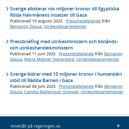
Sverige allokerar nio miljoner kronor till Egyptiska
Röda Halvmånens insatser till Gaza
Publicerad
19 augusti 2025
·
Pressmeddelande
från
Benjamin Dousa
,
Utrikesdepartementet
Pressbriefing med utrikesministern och bistånds-
och utrikeshandelsministern
Publicerad
11 juni 2025
·
Pressmeddelande
från
Benjamin
Dousa
,
Maria Malmer Stenergard
,
Utrikesdepartementet
Sverige bidrar med 10 miljoner kronor i humanitärt
stöd till Rädda Barnen i Gaza
Publicerad
04 juni 2025
·
Pressmeddelande
från
Benjamin
Dousa
,
Camilla Waltersson Grönvall
,
Utrikesdepartementet
Innehåll på regeringen.se