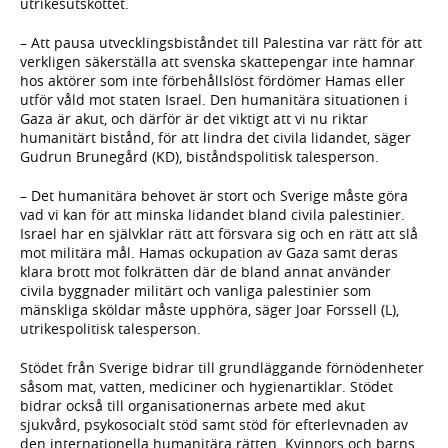
utrikesutskottet.
– Att pausa utvecklingsbiståndet till Palestina var rätt för att
verkligen säkerställa att svenska skattepengar inte hamnar
hos aktörer som inte förbehållslöst fördömer Hamas eller
utför våld mot staten Israel. Den humanitära situationen i
Gaza är akut, och därför är det viktigt att vi nu riktar
humanitärt bistånd, för att lindra det civila lidandet, säger
Gudrun Brunegård (KD), biståndspolitisk talesperson.
– Det humanitära behovet är stort och Sverige måste göra
vad vi kan för att minska lidandet bland civila palestinier.
Israel har en självklar rätt att försvara sig och en rätt att slå
mot militära mål. Hamas ockupation av Gaza samt deras
klara brott mot folkrätten där de bland annat använder
civila byggnader militärt och vanliga palestinier som
mänskliga sköldar måste upphöra, säger Joar Forssell (L),
utrikespolitisk talesperson.
Stödet från Sverige bidrar till grundläggande förnödenheter
såsom mat, vatten, mediciner och hygienartiklar. Stödet
bidrar också till organisationernas arbete med akut
sjukvård, psykosocialt stöd samt stöd för efterlevnaden av
den internationella humanitära rätten. Kvinnors och barns