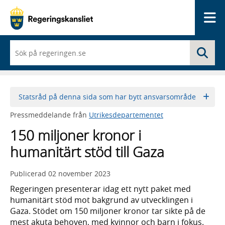
Me
När
Sö
du
börjar
skriva
så
framträder
Statsråd på denna sida som har bytt ansvarsområde
en
lista
Pressmeddelande från
Utrikesdepartementet
med
sökförslag
150 miljoner kronor i
humanitärt stöd till Gaza
Publicerad
02 november 2023
Regeringen presenterar idag ett nytt paket med
humanitärt stöd mot bakgrund av utvecklingen i
Gaza. Stödet om 150 miljoner kronor tar sikte på de
mest akuta behoven, med kvinnor och barn i fokus.