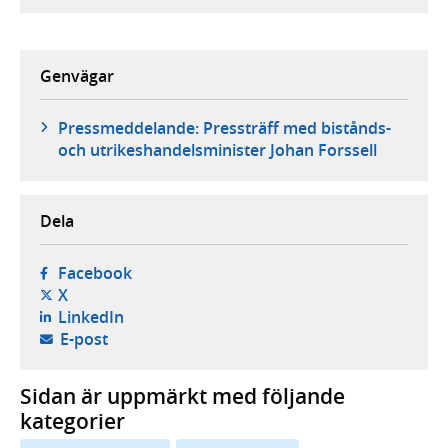
Genvägar
Pressmeddelande: Pressträff med bistånds-
och utrikeshandelsminister Johan Forssell
Dela
- öppnas i ny flik, extern webbplats,
Facebook
- öppnas i ny flik, extern webbplats,
X
- öppnas i ny flik, extern webbplats,
LinkedIn
- öppnar din e-postklient,
E-post
Sidan är uppmärkt med följande
kategorier