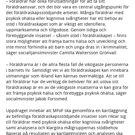
– Föräldrar har olika förutsättningar för att ta sitt
föräldraansvar, och det bör vara en central utgångspunkt för
det föräldraskapsstödjande arbetet. Många föräldrar med
psykisk ohälsa eller kognitiva svårigheter har ett behov av
stöd i föräldraskapet som är viktigt att identifiera,
uppmärksamma och tillgodose. Genom tidiga och
förebyggande insatser – såsom stöd i föräldraskapet – finns
stora möjligheter att främja barns hälsa och utveckling och
inte minst förhindra att barn och unga dras in i kriminalitet,
säger socialtjänstminister Camilla Waltersson Grönvall.
– Föräldrarna är i de allra flesta fall de viktigaste personerna
i barnets liv. Samtidigt vet vi att föräldraskapet kan innebära
utmaningar som ibland kan kännas övermäktiga. Att se till
att föräldrar har de verktyg de behöver för att utöva sitt
föräldraskap är en av de viktigaste insatserna vi kan göra för
att främja psykisk hälsa och förebygga psykisk ohälsa, säger
socialminister Jakob Forssmed.
Uppdraget innebär att MFoF ska genomföra en kartläggning
av befintliga föräldraskapsstödjande insatser som riktar sig
till föräldrar med psykisk ohälsa eller kognitiva svårigheter
samt analysera och klargöra målgruppernas stödbehov.
Baserat på resultaten av kartläggningen och analysen ska