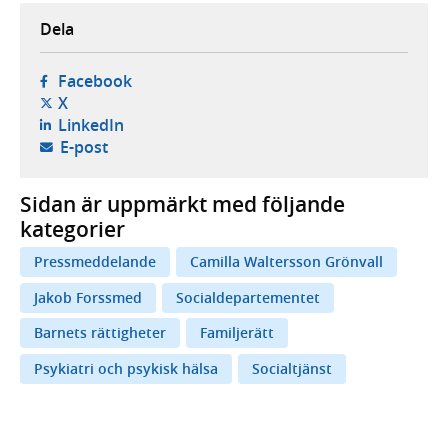
Dela
- öppnas i ny flik, extern webbplats,
Facebook
- öppnas i ny flik, extern webbplats,
X
- öppnas i ny flik, extern webbplats,
LinkedIn
- öppnar din e-postklient,
E-post
Sidan är uppmärkt med följande
kategorier
Pressmeddelande
Camilla Waltersson Grönvall
Jakob Forssmed
Socialdepartementet
Barnets rättigheter
Familjerätt
Psykiatri och psykisk hälsa
Socialtjänst