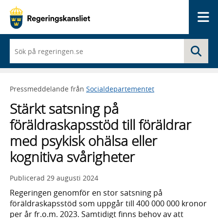
Me
När
Sö
du
börjar
skriva
så
Pressmeddelande från
Socialdepartementet
framträder
en
Stärkt satsning på
lista
med
föräldraskapsstöd till föräldrar
sökförslag
med psykisk ohälsa eller
kognitiva svårigheter
Publicerad
29 augusti 2024
Regeringen genomför en stor satsning på
föräldraskapsstöd som uppgår till 400 000 000 kronor
per år fr.o.m. 2023. Samtidigt finns behov av att