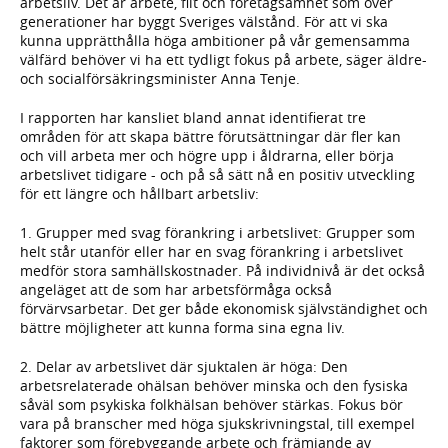
arbetsliv. Det är arbete, flit och företagsamhet som över
generationer har byggt Sveriges välstånd. För att vi ska
kunna upprätthålla höga ambitioner på vår gemensamma
välfärd behöver vi ha ett tydligt fokus på arbete, säger äldre-
och socialförsäkringsminister Anna Tenje.
I rapporten har kansliet bland annat identifierat tre
områden för att skapa bättre förutsättningar där fler kan
och vill arbeta mer och högre upp i åldrarna, eller börja
arbetslivet tidigare - och på så sätt nå en positiv utveckling
för ett längre och hållbart arbetsliv:
1. Grupper med svag förankring i arbetslivet: Grupper som
helt står utanför eller har en svag förankring i arbetslivet
medför stora samhällskostnader. På individnivå är det också
angeläget att de som har arbetsförmåga också
förvärvsarbetar. Det ger både ekonomisk självständighet och
bättre möjligheter att kunna forma sina egna liv.
2. Delar av arbetslivet där sjuktalen är höga: Den
arbetsrelaterade ohälsan behöver minska och den fysiska
såväl som psykiska folkhälsan behöver stärkas. Fokus bör
vara på branscher med höga sjukskrivningstal, till exempel
faktorer som förebyggande arbete och främjande av