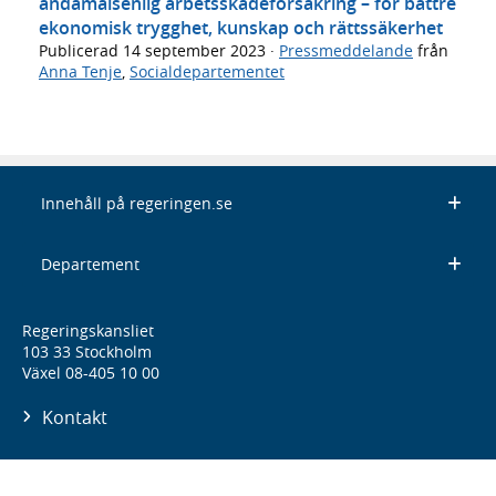
ändamålsenlig arbetsskadeförsäkring – för bättre
ekonomisk trygghet, kunskap och rättssäkerhet
Publicerad
14 september 2023
·
Pressmeddelande
från
Anna Tenje
,
Socialdepartementet
Innehåll på regeringen.se
Departement
Regeringskansliet
103 33 Stockholm
Växel 08-405 10 00
Kontakt