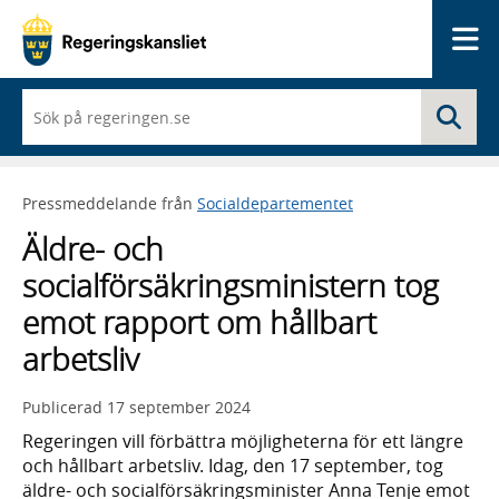
Me
När
Sö
du
börjar
skriva
så
Pressmeddelande från
Socialdepartementet
framträder
en
Äldre- och
lista
med
socialförsäkringsministern tog
sökförslag
emot rapport om hållbart
arbetsliv
Publicerad
17 september 2024
Regeringen vill förbättra möjligheterna för ett längre
och hållbart arbetsliv. Idag, den 17 september, tog
äldre- och socialförsäkringsminister Anna Tenje emot