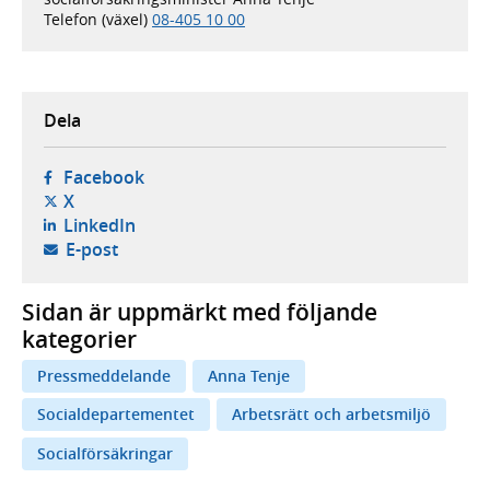
Telefon (växel)
08-405 10 00
Dela
- öppnas i ny flik, extern webbplats,
Facebook
- öppnas i ny flik, extern webbplats,
X
- öppnas i ny flik, extern webbplats,
LinkedIn
- öppnar din e-postklient,
E-post
Sidan är uppmärkt med följande
kategorier
Pressmeddelande
Anna Tenje
Socialdepartementet
Arbetsrätt och arbetsmiljö
Socialförsäkringar