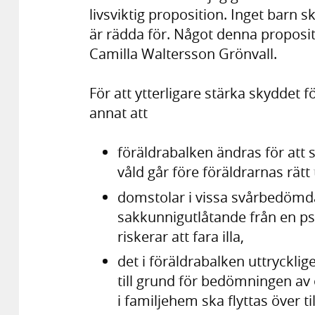
livsviktig proposition. Inget bar
är rädda för. Något denna proposit
Camilla Waltersson Grönvall.
För att ytterligare stärka skyddet 
annat att
föräldrabalken ändras för att s
våld går före föräldrarnas rät
domstolar i vissa svårbedömda 
sakkunnigutlåtande från en p
riskerar att fara illa,
det i föräldrabalken uttrycklig
till grund för bedömningen av
i familjehem ska flyttas över t