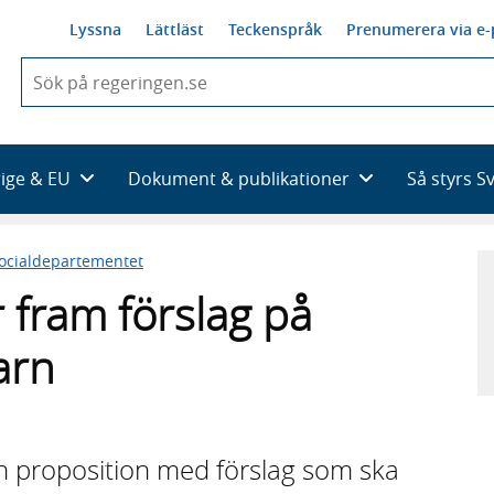
Lyssna
Lättläst
Teckenspråk
Prenumerera via e-
När
du
börjar
skriva
så
rige & EU
Dokument & publikationer
Så styrs S
framträder
en
lista
ocialdepartementet
med
sökförslag
 fram förslag på
arn
n proposition med förslag som ska