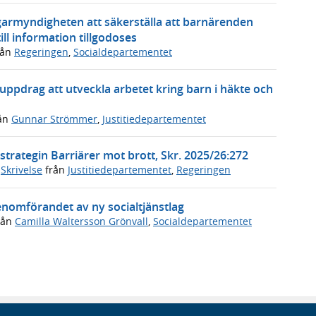
garmyndigheten att säkerställa att barnärenden
ll information tillgodoses
rån
Regeringen
,
Socialdepartementet
 uppdrag att utveckla arbetet kring barn i häkte och
ån
Gunnar Strömmer
,
Justitiedepartementet
trategin Barriärer mot brott, Skr. 2025/26:272
,
Skrivelse
från
Justitiedepartementet
,
Regeringen
genomförandet av ny socialtjänstlag
rån
Camilla Waltersson Grönvall
,
Socialdepartementet