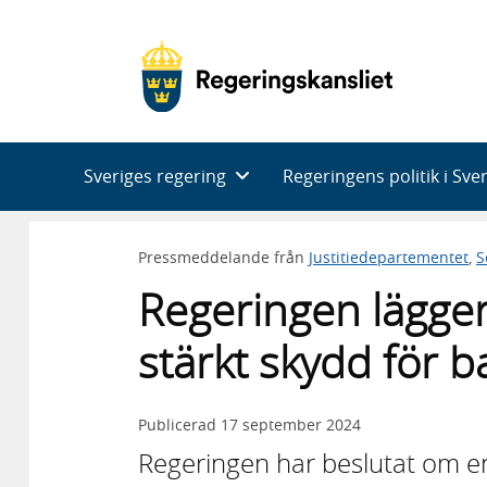
Huvudnavigering
Sveriges regering
Regeringens politik i Sve
Pressmeddelande från
Justitiedepartementet
,
S
Regeringen lägger
stärkt skydd för b
Publicerad
17 september 2024
Regeringen har beslutat om e