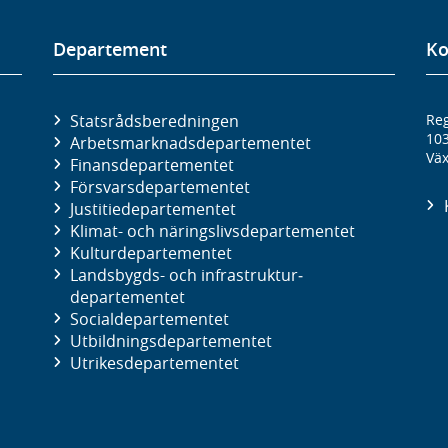
Departement
Ko
Statsrådsberedningen
Reg
10
Arbetsmarknads­departementet
Väx
Finans­departementet
Försvars­departementet
Justitie­departementet
Klimat- och näringslivs­departementet
Kultur­departementet
Landsbygds- och infrastruktur­
departementet
Social­departementet
Utbildnings­departementet
Utrikes­departementet