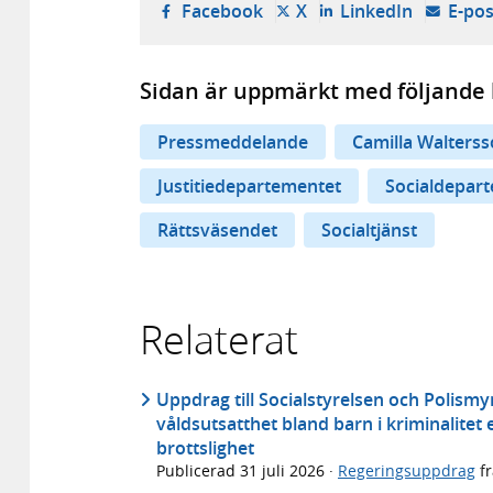
- öppnas i ny flik, extern w
- öppnas i ny flik, ext
- öppnas i
Facebook
X
LinkedIn
E-pos
Sidan är uppmärkt med följande 
Pressmeddelande
Camilla Walterss
Justitiedepartementet
Socialdepar
Rättsväsendet
Socialtjänst
Relaterat
Uppdrag till Socialstyrelsen och Polismy
våldsutsatthet bland barn i kriminalitet e
brottslighet
Publicerad
31 juli 2026
·
Regeringsuppdrag
f