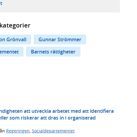
ebbplats,
ern webbplats,
 ny flik, extern webbplats,
- öppnar din e-postklient,
t
kategorier
on Grönvall
Gunnar Strömmer
tementet
Barnets rättigheter
ndigheten att utveckla arbetet med att identifiera
ller som riskerar att dras in i organiserad
rån
Regeringen
,
Socialdepartementet