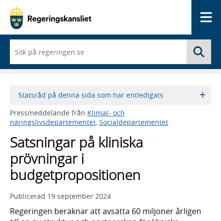
Me
När
Sö
du
börjar
skriva
så
framträder
Statsråd på denna sida som har entledigats
en
lista
Pressmeddelande från
Klimat- och
med
näringslivsdepartementet
,
Socialdepartementet
sökförslag
Satsningar på kliniska
prövningar i
budgetpropositionen
Publicerad
19 september 2024
Regeringen beräknar att avsätta 60 miljoner årligen