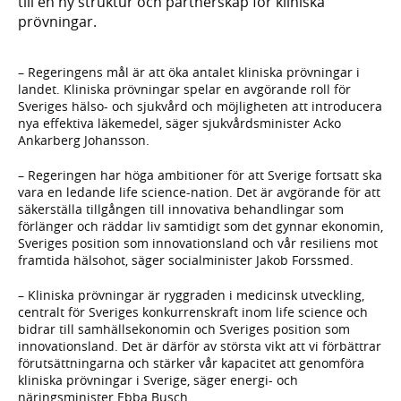
till en ny struktur och partnerskap för kliniska
prövningar.
– Regeringens mål är att öka antalet kliniska prövningar i
landet. Kliniska prövningar spelar en avgörande roll för
Sveriges hälso- och sjukvård och möjligheten att introducera
nya effektiva läkemedel, säger sjukvårdsminister Acko
Ankarberg Johansson.
– Regeringen har höga ambitioner för att Sverige fortsatt ska
vara en ledande life science-nation. Det är avgörande för att
säkerställa tillgången till innovativa behandlingar som
förlänger och räddar liv samtidigt som det gynnar ekonomin,
Sveriges position som innovationsland och vår resiliens mot
framtida hälsohot, säger socialminister Jakob Forssmed.
– Kliniska prövningar är ryggraden i medicinsk utveckling,
centralt för Sveriges konkurrenskraft inom life science och
bidrar till samhällsekonomin och Sveriges position som
innovationsland. Det är därför av största vikt att vi förbättrar
förutsättningarna och stärker vår kapacitet att genomföra
kliniska prövningar i Sverige, säger energi- och
näringsminister Ebba Busch.