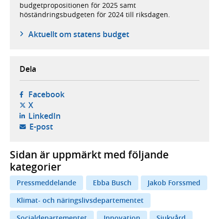
budgetpropositionen för 2025 samt
höständringsbudgeten för 2024 till riksdagen.
Aktuellt om statens budget
Dela
- öppnas i ny flik, extern webbplats,
Facebook
- öppnas i ny flik, extern webbplats,
X
- öppnas i ny flik, extern webbplats,
LinkedIn
- öppnar din e-postklient,
E-post
Sidan är uppmärkt med följande
kategorier
Pressmeddelande
Ebba Busch
Jakob Forssmed
Klimat- och näringslivsdepartementet
Socialdepartementet
Innovation
Sjukvård