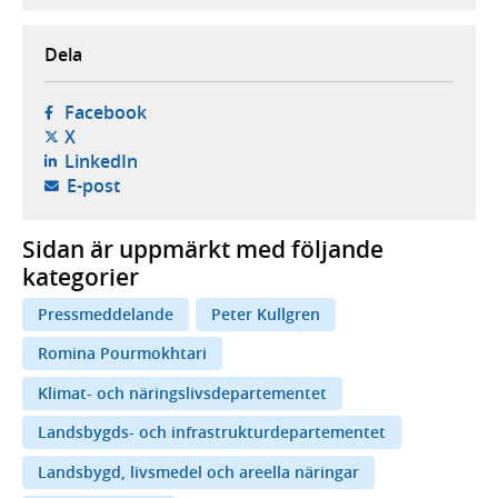
Dela
- öppnas i ny flik, extern webbplats,
Facebook
- öppnas i ny flik, extern webbplats,
X
- öppnas i ny flik, extern webbplats,
LinkedIn
- öppnar din e-postklient,
E-post
Sidan är uppmärkt med följande
kategorier
Pressmeddelande
Peter Kullgren
Romina Pourmokhtari
Klimat- och näringslivsdepartementet
Landsbygds- och infrastrukturdepartementet
Landsbygd, livsmedel och areella näringar