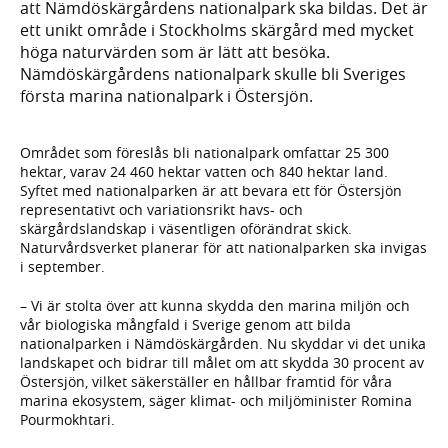
att Nämdöskärgårdens nationalpark ska bildas. Det är
ett unikt område i Stockholms skärgård med mycket
höga naturvärden som är lätt att besöka.
Nämdöskärgårdens nationalpark skulle bli Sveriges
första marina nationalpark i Östersjön.
Området som föreslås bli nationalpark omfattar 25 300
hektar, varav 24 460 hektar vatten och 840 hektar land.
Syftet med nationalparken är att bevara ett för Östersjön
representativt och variationsrikt havs- och
skärgårdslandskap i väsentligen oförändrat skick.
Naturvårdsverket planerar för att nationalparken ska invigas
i september.
– Vi är stolta över att kunna skydda den marina miljön och
vår biologiska mångfald i Sverige genom att bilda
nationalparken i Nämdöskärgården. Nu skyddar vi det unika
landskapet och bidrar till målet om att skydda 30 procent av
Östersjön, vilket säkerställer en hållbar framtid för våra
marina ekosystem, säger klimat- och miljöminister Romina
Pourmokhtari.