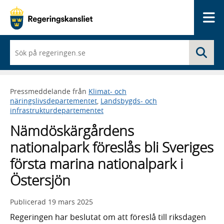
Me
När
Sö
du
börjar
skriva
så
Pressmeddelande från
Klimat- och
framträder
näringslivsdepartementet
,
Landsbygds- och
en
infrastrukturdepartementet
lista
med
Nämdöskärgårdens
sökförslag
nationalpark föreslås bli Sveriges
första marina nationalpark i
Östersjön
Publicerad
19 mars 2025
Regeringen har beslutat om att föreslå till riksdagen