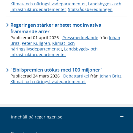
Klimat- och näringslivsdepartementet
,
Landsbygds- och
infrastrukturdepartementet
,
Statsrådsberedningen
Regeringen stärker arbetet mot invasiva
främmande arter
Publicerad
01 april 2026
·
Pressmeddelande
från
Johan
Britz
,
Peter Kullgren
,
Klimat- och
näringslivsdepartementet
,
Landsbygds- och
infrastrukturdepartementet
"Elbilspremien utökas med 100 miljoner"
Publicerad
24 mars 2026
·
Debattartikel
från
Johan Britz
,
Klimat- och näringslivsdepartementet
Innehåll på regeringen.se