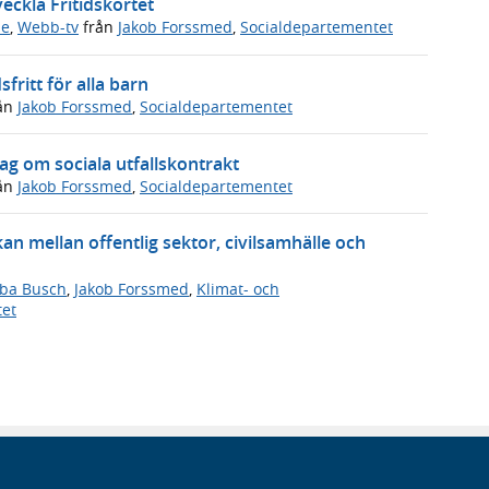
eckla Fritidskortet
de
,
Webb-tv
från
Jakob Forssmed
,
Socialdepartementet
fritt för alla barn
ån
Jakob Forssmed
,
Socialdepartementet
g om sociala utfallskontrakt
ån
Jakob Forssmed
,
Socialdepartementet
n mellan offentlig sektor, civilsamhälle och
ba Busch
,
Jakob Forssmed
,
Klimat- och
tet