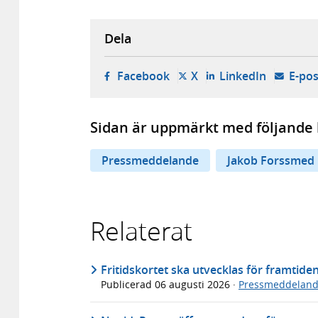
Dela
- öppnas i ny flik, extern w
- öppnas i ny flik, ext
- öppnas i
Facebook
X
LinkedIn
E-pos
Sidan är uppmärkt med följande 
Pressmeddelande
Jakob Forssmed
Relaterat
Fritidskortet ska utvecklas för framtide
Publicerad
06 augusti 2026
·
Pressmeddelan