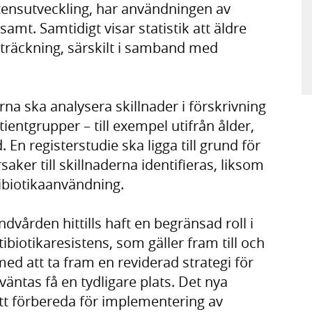
istensutveckling, har användningen av
mt. Samtidigt visar statistik att äldre
tsträckning, särskilt i samband med
a ska analysera skillnader i förskrivning
ientgrupper – till exempel utifrån ålder,
n registerstudie ska ligga till grund för
ker till skillnaderna identifieras, liksom
ibiotikaanvändning.
dvården hittills haft en begränsad roll i
ibiotikaresistens, som gäller fram till och
d att ta fram en reviderad strategi för
äntas få en tydligare plats. Det nya
att förbereda för implementering av