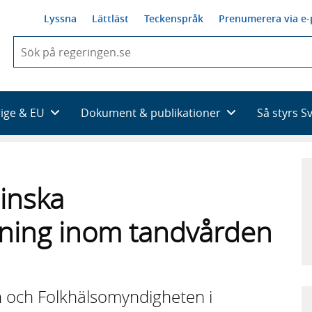
Lyssna
Lättläst
Teckenspråk
Prenumerera via e-
När
du
börjar
skriva
så
rige & EU
Dokument & publikationer
Så styrs S
framträder
en
lista
med
sökförslag
inska
ivning inom tandvården
n och Folkhälsomyndigheten i