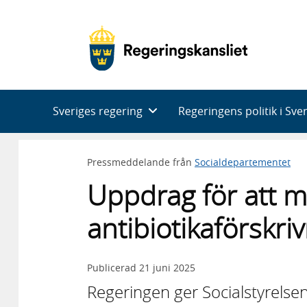
Huvudnavigering
Sveriges regering
Regeringens politik i Sve
Pressmeddelande från
Socialdepartementet
Uppdrag för att m
antibiotikaförskr
Publicerad
21 juni 2025
Regeringen ger Socialstyrelse