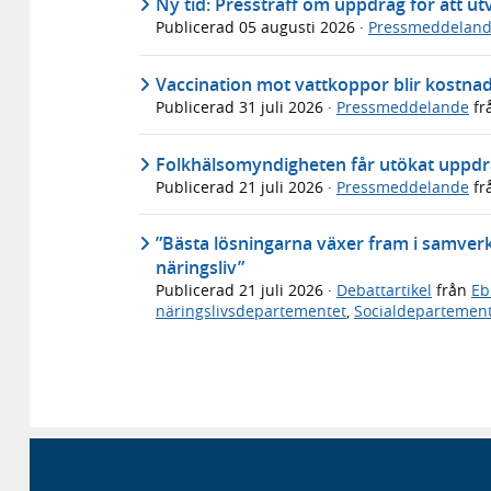
Ny tid: Pressträff om uppdrag för att utv
Publicerad
05 augusti 2026
·
Pressmeddelan
Vaccination mot vattkoppor blir kostnads
Publicerad
31 juli 2026
·
Pressmeddelande
fr
Folkhälsomyndigheten får utökat uppdra
Publicerad
21 juli 2026
·
Pressmeddelande
fr
”Bästa lösningarna växer fram i samverka
näringsliv”
Publicerad
21 juli 2026
·
Debattartikel
från
Eb
näringslivsdepartementet
,
Socialdepartemen