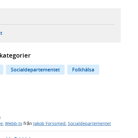
ebbplats,
ern webbplats,
 ny flik, extern webbplats,
- öppnar din e-postklient,
t
kategorier
Socialdepartementet
Folkhälsa
n
de
,
Webb-tv
från
Jakob Forssmed
,
Socialdepartementet