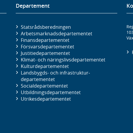
Departement
Ko
Statsrådsberedningen
Reg
10
Arbetsmarknads­departementet
Väx
Finans­departementet
Försvars­departementet
Justitie­departementet
Klimat- och näringslivs­departementet
Kultur­departementet
Landsbygds- och infrastruktur­
departementet
Social­departementet
Utbildnings­departementet
Utrikes­departementet