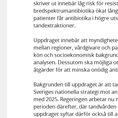
skriver ut innebär låg risk för res
bredspektrumantibiotika ökat långsa
patienter får antibiotika i högre u
tandextraktioner.
Uppdraget innebär att myndighetern
mellan regioner, vårdgivare och pat
kön och socioekonomisk bakgrund. E
analysen. Dessutom ska möjliga orsa
åtgärder för att minska onödig ant
Bakgrunden till uppdraget är att tan
Sveriges nationella strategi mot ant
med 2025. Regeringen arbetar nu me
perioden därefter, där tandvården v
uppdraget syftar därför också till 