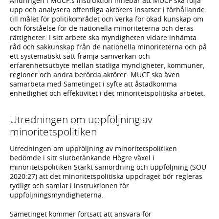
Ändringen i MUCF:s instruktion innebär att MUCF ska följa
upp och analysera offentliga aktörers insatser i förhållande
till målet för politikområdet och verka för ökad kunskap om
och förståelse för de nationella minoriteterna och deras
rättigheter. I sitt arbete ska myndigheten vidare inhämta
råd och sakkunskap från de nationella minoriteterna och på
ett systematiskt sätt främja samverkan och
erfarenhetsutbyte mellan statliga myndigheter, kommuner,
regioner och andra berörda aktörer. MUCF ska även
samarbeta med Sametinget i syfte att åstadkomma
enhetlighet och effektivitet i det minoritetspolitiska arbetet.
Utredningen om uppföljning av
minoritetspolitiken
Utredningen om uppföljning av minoritetspolitiken
bedömde i sitt slutbetänkande Högre växel i
minoritetspolitiken Stärkt samordning och uppföljning (SOU
2020:27) att det minoritetspolitiska uppdraget bör regleras
tydligt och samlat i instruktionen för
uppföljningsmyndigheterna.
Sametinget kommer fortsatt att ansvara för