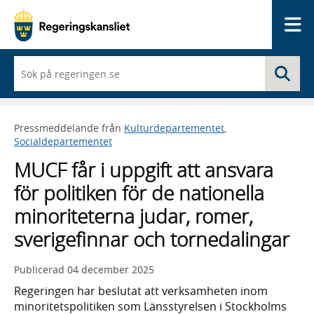
Me
När
Sö
du
börjar
skriva
så
Pressmeddelande från
Kulturdepartementet
,
framträder
Socialdepartementet
en
lista
MUCF får i uppgift att ansvara
med
sökförslag
för politiken för de nationella
minoriteterna judar, romer,
sverigefinnar och tornedalingar
Publicerad
04 december 2025
Regeringen har beslutat att verksamheten inom
minoritetspolitiken som Länsstyrelsen i Stockholms