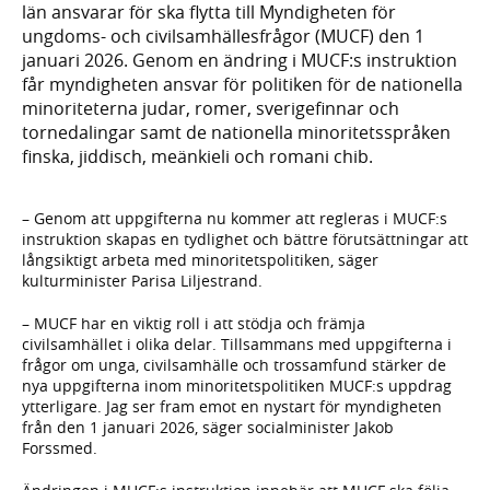
län ansvarar för ska flytta till Myndigheten för
ungdoms- och civilsamhällesfrågor (MUCF) den 1
januari 2026. Genom en ändring i MUCF:s instruktion
får myndigheten ansvar för politiken för de nationella
minoriteterna judar, romer, sverigefinnar och
tornedalingar samt de nationella minoritetsspråken
finska, jiddisch, meänkieli och romani chib.
– Genom att uppgifterna nu kommer att regleras i MUCF:s
instruktion skapas en tydlighet och bättre förutsättningar att
långsiktigt arbeta med minoritetspolitiken, säger
kulturminister Parisa Liljestrand.
– MUCF har en viktig roll i att stödja och främja
civilsamhället i olika delar. Tillsammans med uppgifterna i
frågor om unga, civilsamhälle och trossamfund stärker de
nya uppgifterna inom minoritetspolitiken MUCF:s uppdrag
ytterligare. Jag ser fram emot en nystart för myndigheten
från den 1 januari 2026, säger socialminister Jakob
Forssmed.