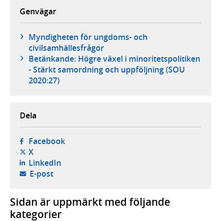
Genvägar
Myndigheten för ungdoms- och
civilsamhällesfrågor
Betänkande: Högre växel i minoritetspolitiken
- Stärkt samordning och uppföljning (SOU
2020:27)
Dela
- öppnas i ny flik, extern webbplats,
Facebook
- öppnas i ny flik, extern webbplats,
X
- öppnas i ny flik, extern webbplats,
LinkedIn
- öppnar din e-postklient,
E-post
Sidan är uppmärkt med följande
kategorier