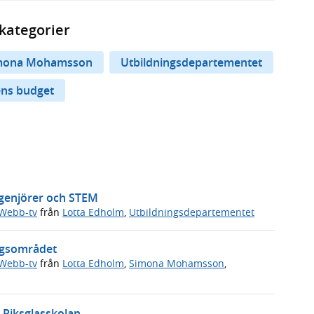
kategorier
mona Mohamsson
Utbildningsdepartementet
ens budget
ingenjörer och STEM
Webb-tv
från
Lotta Edholm
,
Utbildningsdepartementet
ingsområdet
Webb-tv
från
Lotta Edholm
,
Simona Mohamsson
,
l Riksglasskolan