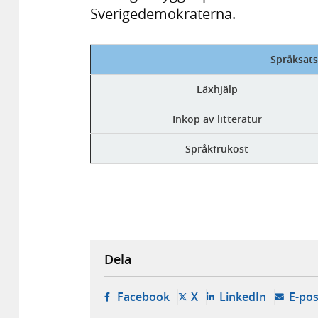
Sverigedemokraterna.
Språksats
Läxhjälp
Inköp av litteratur
Språkfrukost
Dela
- öppnas i ny flik, extern w
- öppnas i ny flik, ext
- öppnas i
Facebook
X
LinkedIn
E-pos