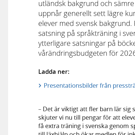
utländsk bakgrund och sämre 
uppnår generellt sett lägre k
elever med svensk bakgrund. R
satsning på språkträning i s
ytterligare satsningar på böcke
vårändringsbudgeten för 202
Ladda ner:
Presentationsbilder från pressträ
– Det är viktigt att fler barn lär si
skjuter vi nu till pengar för att e
få extra träning i svenska genom s
till läxhjälp och ökar medlen för ink