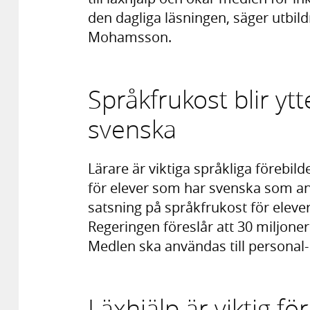
den dagliga läsningen, säger utbil
Mohamsson.
Språkfrukost blir ytte
svenska
Lärare är viktiga språkliga förebild
för elever som har svenska som an
satsning på språkfrukost för elever
Regeringen föreslår att 30 miljone
Medlen ska användas till personal
Läxhjälp är viktig f