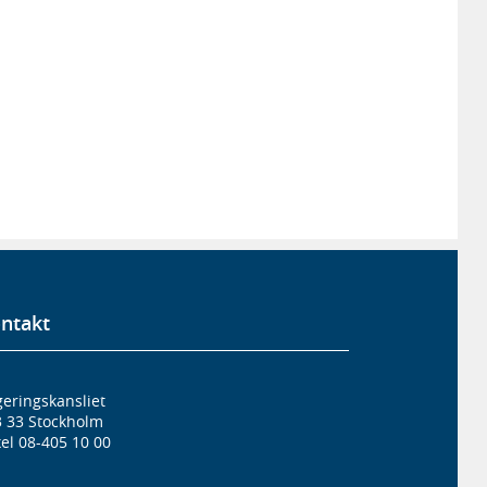
ntakt
eringskansliet
3 33 Stockholm
el 08-405 10 00