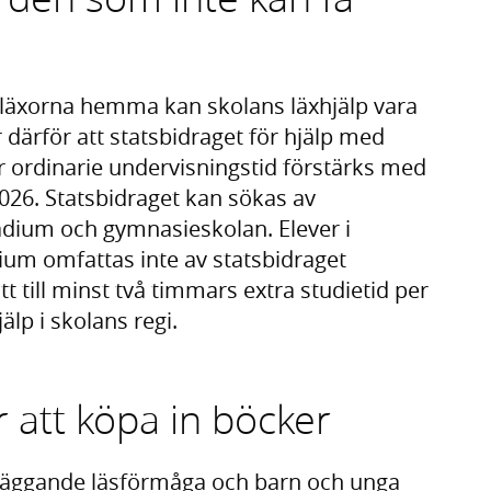
 läxorna hemma kan skolans läxhjälp vara
r därför att statsbidraget för hjälp med
ör ordinarie undervisningstid förstärks med
2026. Statsbidraget kan sökas av
dium och gymnasieskolan. Elever i
um omfattas inte av statsbidraget
t till minst två timmars extra studietid per
älp i skolans regi.
r att köpa in böcker
dläggande läsförmåga och barn och unga