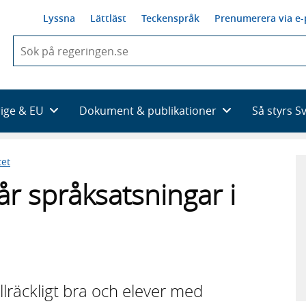
Lyssna
Lättläst
Teckenspråk
Prenumerera via e-
När
du
börjar
skriva
så
rige & EU
Dokument & publikationer
Så styrs S
framträder
en
lista
tet
med
sökförslag
år språksatsningar i
illräckligt bra och elever med