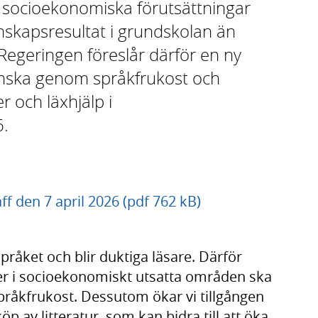
socioekonomiska förutsättningar
unskapsresultat i grundskolan än
egeringen föreslår därför en ny
venska genom språkfrukost och
r och läxhjälp i
6.
ff den 7 april 2026 (pdf 762 kB)
g språket och blir duktiga läsare. Därför
lever i socioekonomiskt utsatta områden ska
pråkfrukost. Dessutom ökar vi tillgången
öp av litteratur, som kan bidra till att öka