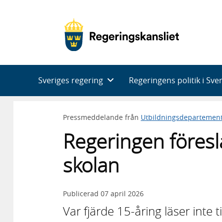
Huvudnavigering
Sveriges regering
Regeringens politik i Sve
Pressmeddelande från
Utbildningsdepartemen
Regeringen föresl
skolan
Publicerad
07 april 2026
Var fjärde 15-åring läser inte t