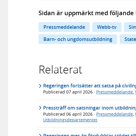
Sidan är uppmärkt med följande 
Pressmeddelande
Webb-tv
Si
Barn- och ungdomsutbildning
Stat
Relaterat
Regeringen fortsätter att satsa på civil
Publicerad
07 april 2026
·
Pressmeddelande
,
Pressträff om satsningar inom utbildn
Publicerad
06 april 2026
·
Pressmeddelande
,
Utbildningsdepartementet
Regeringen mer än fördubblar stödet til