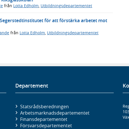
de
från
Lotta Edholm
,
Utbildningsdepartementet
 Segerstedtinstitutet för att förstärka arbetet mot
ande
från
Lotta Edholm
,
Utbildningsdepartementet
Departement
Ko
Statsrådsberedningen
Reg
10
Arbetsmarknads­departementet
Väx
Finans­departementet
Försvars­departementet