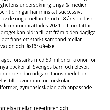
ndighetens undersökning Unga & medier
 och tidningar har minskat successivt
t av de unga mellan 12 och 18 år som läser
av litteratur inrättades 2024 och omfattar
draget kan bidra till att främja den dagliga
om det finns ett starkt samband mellan
ation och läsförståelse.
draget förstärks med 50 miljoner kronor för
ya böcker till Sveriges barn och elever,
som det sedan tidigare fanns medel för
las till huvudmän för förskolan,
lformer, gymnasieskolan och anpassade
mmelse mellan regeringen och