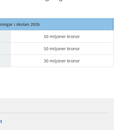
ningar i skolan 2026
50 miljoner kronor
50 miljoner kronor
30 miljoner kronor
ebbplats,
ern webbplats,
 ny flik, extern webbplats,
- öppnar din e-postklient,
t