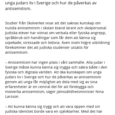
unga judars liv i Sverige och hur de påverkas av
antisemitism.
Studier från Skolverket visar att det saknas kunskap om
nutida antisemitism i skolan bland lärare och skolpersonal.
Judiska elever har vittnat om verbala eller fysiska angrepp,
språkbruk och handlingar som får dem att känna sig
utpekade, stressade och ledsna. Även inom högre utbildning
förekommer det att judiska studenter utsätts för
antisemitism.
– Antisemitism har ingen plats i vårt samhälle. Alla judar i
Sverige måste kunna känna sig trygga och säkra både i den
fysiska och digitala världen. Att öka kunskapen om unga
judars liv i Sverige och hur de påverkas av antisemitism
genom att unga får möjlighet att dela med sig av sina
erfarenheter är en central del för att förebygga och
motverka antisemitism, säger jämställdhetsminister Nina
Larsson.
– Att kunna känna sig trygg och att vara öppen med sin
judiska identitet borde vara en självklarhet. Med det här