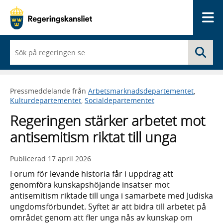
Me
När
Sö
du
börjar
skriva
så
Pressmeddelande från
Arbetsmarknadsdepartementet
,
framträder
Kulturdepartementet
,
Socialdepartementet
en
lista
Regeringen stärker arbetet mot
med
sökförslag
antisemitism riktat till unga
Publicerad
17 april 2026
Forum för levande historia får i uppdrag att
genomföra kunskapshöjande insatser mot
antisemitism riktade till unga i samarbete med Judiska
ungdomsförbundet. Syftet är att bidra till arbetet på
området genom att fler unga nås av kunskap om