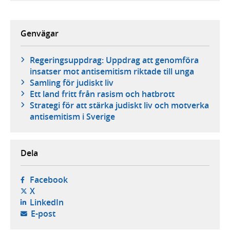
Genvägar
Regeringsuppdrag: Uppdrag att genomföra
insatser mot antisemitism riktade till unga
Samling för judiskt liv
Ett land fritt från rasism och hatbrott
Strategi för att stärka judiskt liv och motverka
antisemitism i Sverige
Dela
- öppnas i ny flik, extern webbplats,
Facebook
- öppnas i ny flik, extern webbplats,
X
- öppnas i ny flik, extern webbplats,
LinkedIn
- öppnar din e-postklient,
E-post