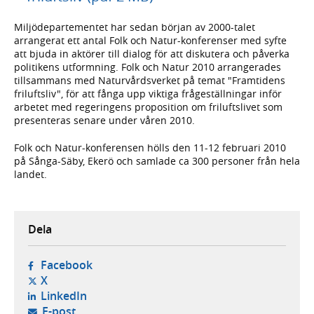
Miljödepartementet har sedan början av 2000-talet
arrangerat ett antal Folk och Natur-konferenser med syfte
att bjuda in aktörer till dialog för att diskutera och påverka
politikens utformning. Folk och Natur 2010 arrangerades
tillsammans med Naturvårdsverket på temat "Framtidens
friluftsliv", för att fånga upp viktiga frågeställningar inför
arbetet med regeringens proposition om friluftslivet som
presenteras senare under våren 2010.
Folk och Natur-konferensen hölls den 11-12 februari 2010
på Sånga-Säby, Ekerö och samlade ca 300 personer från hela
landet.
Dela
- öppnas i ny flik, extern webbplats,
Facebook
- öppnas i ny flik, extern webbplats,
X
- öppnas i ny flik, extern webbplats,
LinkedIn
- öppnar din e-postklient,
E-post