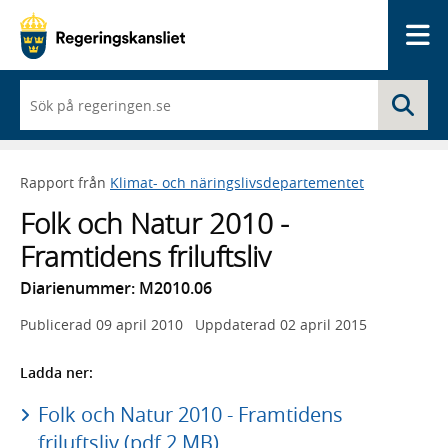
Me
När
Sö
du
börjar
skriva
så
Rapport från
Klimat- och näringslivsdepartementet
framträder
en
Folk och Natur 2010 -
lista
med
Framtidens friluftsliv
sökförslag
Diarienummer: M2010.06
Publicerad
09 april 2010
Uppdaterad
02 april 2015
Ladda ner:
Folk och Natur 2010 - Framtidens
friluftsliv (pdf 2 MB)