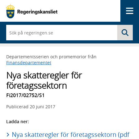
Me
När
Sö
du
börjar
skriva
så
Departementsserien och promemorior från
framträder
Finansdepartementet
en
lista
Nya skatteregler för
med
sökförslag
företagssektorn
Fi2017/02752/S1
Publicerad
20 juni 2017
Ladda ner:
Nya skatteregler för företagssektorn (pdf