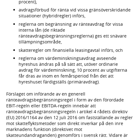
procent),
avdragsförbud för ränta vid vissa gränsöverskridande
situationer (hybridregler) införs,
reglerna om begränsning av ränteavdrag för vissa
interna lån (de riktade
ränteavdragsbegränsningsreglerna) ges ett snävare
tillämpningsområde,
skatteregler om finansiella leasingavtal införs, och
reglerna om värdeminskningsavdrag avseende
hyreshus ändras på så sätt att, utöver ordinarie
avdrag för värdeminskning, 10 procent av utgifterna
får dras av inom en femårsperiod från det att
hyreshuset färdigställs (primäravdrag).
Förslaget om införande av en generell
ränteavdragsbegränsningsregel i form av den förordade
EBIT-regeln eller EBITDA-regeln innebär att
ränteavdragsbegränsningsregeln i artikel 4 rådets direktiv
(EU) 2016/1164 av den 12 juli 2016 om fastställande av regler
mot skatteflyktsmetoder som direkt inverkar på den inre
marknadens funktion (direktivet mot
skatteundandraganden) genomförs i svensk rätt. Vidare är