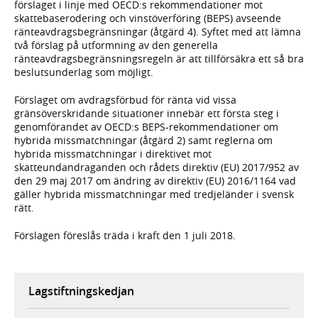
förslaget i linje med OECD:s rekommendationer mot
skattebaserodering och vinstöverföring (BEPS) avseende
ränteavdragsbegränsningar (åtgärd 4). Syftet med att lämna
två förslag på utformning av den generella
ränteavdragsbegränsningsregeln är att tillförsäkra ett så bra
beslutsunderlag som möjligt.
Förslaget om avdragsförbud för ränta vid vissa
gränsöverskridande situationer innebär ett första steg i
genomförandet av OECD:s BEPS-rekommendationer om
hybrida missmatchningar (åtgärd 2) samt reglerna om
hybrida missmatchningar i direktivet mot
skatteundandraganden och rådets direktiv (EU) 2017/952 av
den 29 maj 2017 om ändring av direktiv (EU) 2016/1164 vad
gäller hybrida missmatchningar med tredjeländer i svensk
rätt.
Förslagen föreslås träda i kraft den 1 juli 2018.
Lagstiftningskedjan