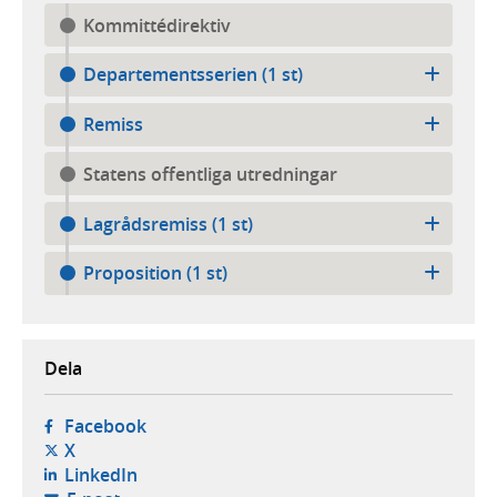
Kommittédirektiv
Departementsserien (1 st)
Remiss
Statens offentliga utredningar
Lagrådsremiss (1 st)
Proposition (1 st)
Dela
- öppnas i ny flik, extern webbplats,
Facebook
- öppnas i ny flik, extern webbplats,
X
- öppnas i ny flik, extern webbplats,
LinkedIn