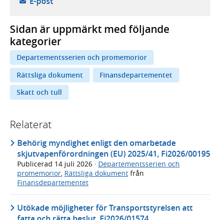
- öppnar din e-postklient,
E-post
Sidan är uppmärkt med följande
kategorier
Departementsserien och promemorior
Rättsliga dokument
Finansdepartementet
Skatt och tull
Relaterat
Behörig myndighet enligt den omarbetade
skjutvapenförordningen (EU) 2025/41, Fi2026/00195
Publicerad
14 juli 2026
·
Departementsserien och
promemorior
,
Rättsliga dokument
från
Finansdepartementet
Utökade möjligheter för Transportstyrelsen att
fatta och rätta beslut, Fi2026/01574