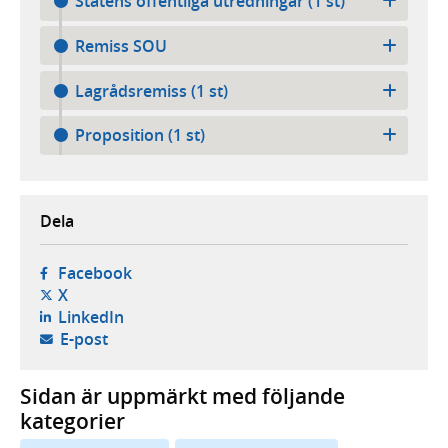
Statens offentliga utredningar (1 st)
Remiss SOU
Lagrådsremiss (1 st)
Proposition (1 st)
Dela
- öppnas i ny flik, extern webbplats,
Facebook
- öppnas i ny flik, extern webbplats,
X
- öppnas i ny flik, extern webbplats,
LinkedIn
- öppnar din e-postklient,
E-post
Sidan är uppmärkt med följande
kategorier