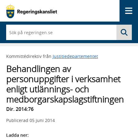
Me
När
Sö
du
börjar
skriva
så
Kommittédirektiv från
Justitiedepartementet
framträder
en
Behandlingen av
lista
med
personuppgifter i verksamhet
sökförslag
enligt utlännings- och
medborgarskapslagstiftningen
Dir. 2014:76
Publicerad
05 juni 2014
Ladda ner: