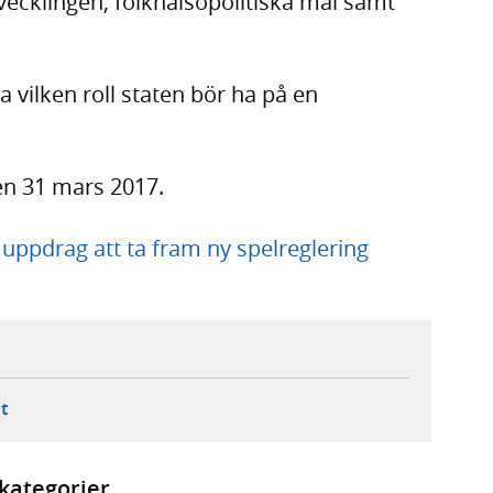
cklingen, folkhälsopolitiska mål samt
a vilken roll staten bör ha på en
en 31 mars 2017.
uppdrag att ta fram ny spelreglering
ebbplats,
ern webbplats,
 ny flik, extern webbplats,
- öppnar din e-postklient,
t
kategorier