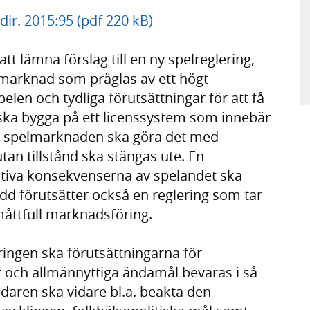
ir. 2015:95 (pdf 220 kB)
tt lämna förslag till en ny spelreglering,
elmarknad som präglas av ett högt
len och tydliga förutsättningar för att få
ska bygga på ett licenssystem som innebär
ka spelmarknaden ska göra det med
utan tillstånd ska stängas ute. En
ativa konsekvenserna av spelandet ska
d förutsätter också en reglering som tar
måttfull marknadsföring.
ingen ska förutsättningarna för
t och allmännyttiga ändamål bevaras i så
daren ska vidare bl.a. beakta den