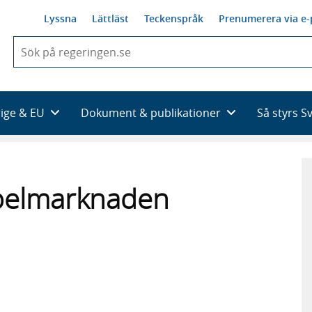
Lyssna
Lättläst
Teckenspråk
Prenumerera via e-
När
du
börjar
skriva
så
rige & EU
Dokument & publikationer
Så styrs S
framträder
en
lista
med
sökförslag
spelmarknaden