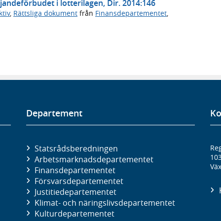
jandeförbudet i lotterilagen, Dir. 2014:146
tiv
,
Rättsliga dokument
från
Finansdepartementet
,
Departement
Ko
Statsrådsberedningen
Reg
10
Arbetsmarknads­departementet
Väx
Finans­departementet
Försvars­departementet
Justitie­departementet
Klimat- och näringslivs­departementet
Kultur­departementet