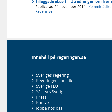
Tilläggsdirektiv till Utredningen om främ
Publicerad
24 november 2014
·
Kommittédirek
Regeringen
Innehåll på regeringen.se
Sveriges regering
Regeringens politik
Sverige i EU
Så styrs Sverige
Press
Kontakt
Jobba hos oss