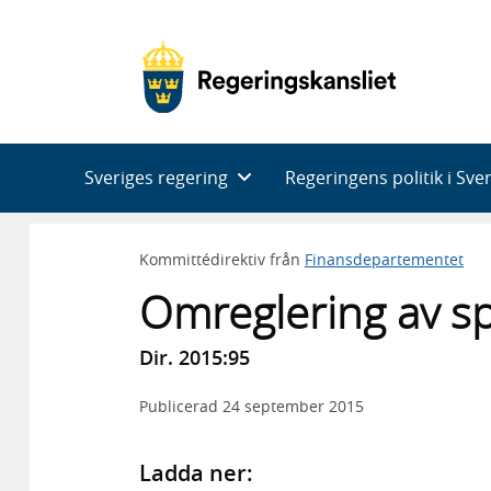
Huvudnavigering
Sveriges regering
Regeringens politik i Sve
Kommittédirektiv från
Finansdepartementet
Omreglering av 
Dir. 2015:95
Publicerad
24 september 2015
Ladda ner: