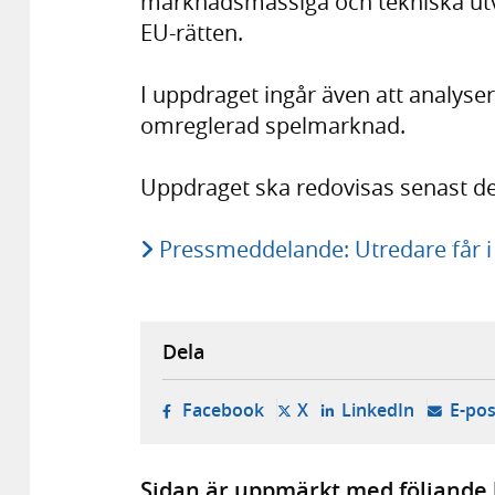
marknadsmässiga och tekniska utve
EU-rätten.
I uppdraget ingår även att analyser
omreglerad spelmarknad.
Uppdraget ska redovisas senast d
Pressmeddelande: Utredare får i 
Dela
- öppnas i ny flik, extern w
- öppnas i ny flik, ext
- öppnas i
Facebook
X
LinkedIn
E-pos
Sidan är uppmärkt med följande 