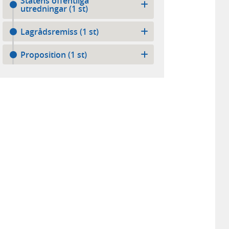
Statens offentliga
utredningar (1 st)
Lagrådsremiss (1 st)
Proposition (1 st)