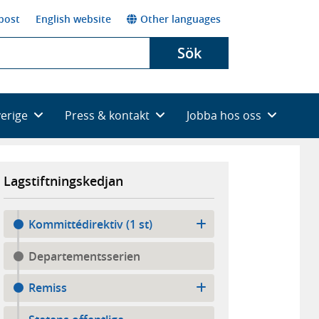
post
English website
Other languages
Sök
verige
Press & kontakt
Jobba hos oss
Lagstiftningskedjan
Kommittédirektiv (1 st)
Departementsserien
Remiss