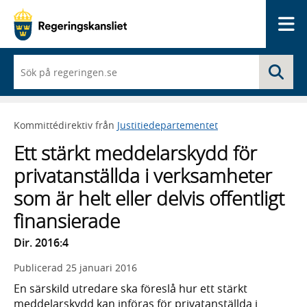
Me
När
Sö
du
börjar
skriva
så
Kommittédirektiv från
Justitiedepartementet
framträder
en
Ett stärkt meddelarskydd för
lista
med
privatanställda i verksamheter
sökförslag
som är helt eller delvis offentligt
finansierade
Dir. 2016:4
Publicerad
25 januari 2016
En särskild utredare ska föreslå hur ett stärkt
meddelarskydd kan införas för privatanställda i