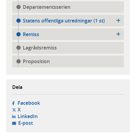
Departementsserien
Statens offentliga utredningar (1 st)
Remiss
Lagrådsremiss
Proposition
Dela
- öppnas i ny flik, extern webbplats,
Facebook
- öppnas i ny flik, extern webbplats,
X
- öppnas i ny flik, extern webbplats,
LinkedIn
- öppnar din e-postklient,
E-post