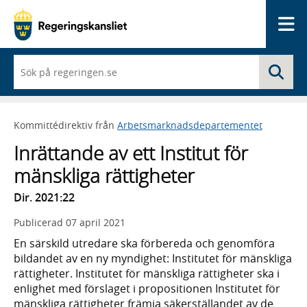
Me
När
Sö
du
börjar
skriva
så
Kommittédirektiv från
Arbetsmarknadsdepartementet
framträder
en
Inrättande av ett Institut för
lista
med
mänskliga rättigheter
sökförslag
Dir. 2021:22
Publicerad
07 april 2021
En särskild utredare ska förbereda och genomföra
bildandet av en ny myndighet: Institutet för mänskliga
rättigheter. Institutet för mänskliga rättigheter ska i
enlighet med förslaget i propositionen Institutet för
mänskliga rättigheter främja säkerställandet av de