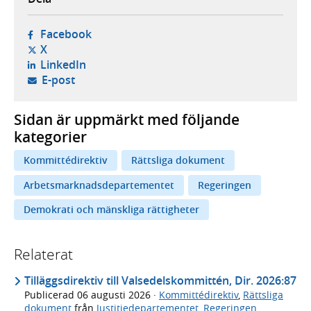
- öppnas i ny flik, extern webbplats,
Facebook
- öppnas i ny flik, extern webbplats,
X
- öppnas i ny flik, extern webbplats,
LinkedIn
- öppnar din e-postklient,
E-post
Sidan är uppmärkt med följande
kategorier
Kommittédirektiv
Rättsliga dokument
Arbetsmarknadsdepartementet
Regeringen
Demokrati och mänskliga rättigheter
Relaterat
Tilläggsdirektiv till Valsedelskommittén, Dir. 2026:87
Publicerad
06 augusti 2026
·
Kommittédirektiv
,
Rättsliga
dokument
från
Justitiedepartementet
,
Regeringen