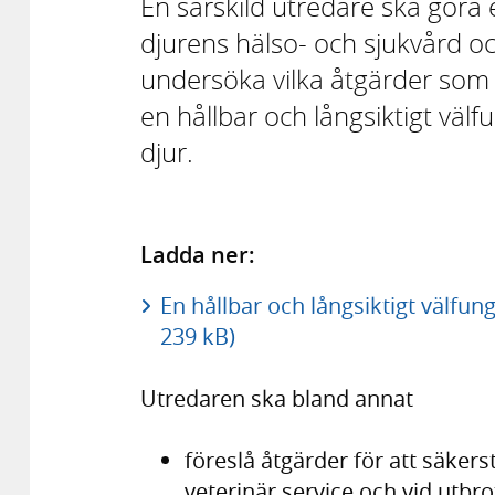
En särskild utredare ska göra 
djurens hälso- och sjukvård 
undersöka vilka åtgärder som b
en hållbar och långsiktigt väl
djur.
Ladda ner:
En hållbar och långsiktigt välfun
239 kB)
Utredaren ska bland annat
föreslå åtgärder för att säkers
veterinär service och vid utb