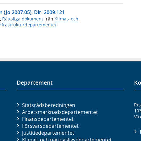
n (Jo 2007:05), Dir. 2009:121
,
Rättsliga dokument
från
Klimat- och
nfrastrukturdepartementet
Departement
Ko
Statsrådsberedningen
Reg
10
Arbetsmarknads­departementet
Väx
Finans­departementet
Försvars­departementet
Justitie­departementet
Klimat- och näringslivs­departementet