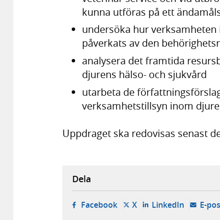
kunna utföras på ett ändamåls
undersöka hur verksamheten i
påverkats av den behörighetsr
analysera det framtida resurs
djurens hälso- och sjukvård
utarbeta de författningsförsla
verksamhetstillsyn inom djure
Uppdraget ska redovisas senast de
Dela
- öppnas i ny flik, extern w
- öppnas i ny flik, ext
- öppnas i
Facebook
X
LinkedIn
E-pos