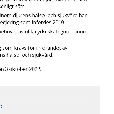
enligt sätt
nom djurens hälso- och sjukvård har
eglering som infördes 2010
behovet av olika yrkeskategorier inom
g som krävs för införandet av
ns hälso- och sjukvård.
n 3 oktober 2022.
ebbplats,
ern webbplats,
 ny flik, extern webbplats,
- öppnar din e-postklient,
t