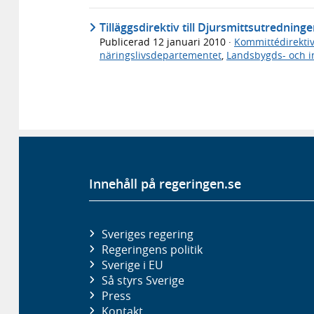
Tilläggsdirektiv till Djursmittsutredninge
Publicerad
12 januari 2010
·
Kommittédirektiv
näringslivsdepartementet
,
Landsbygds- och i
Innehåll på regeringen.se
Sveriges regering
Regeringens politik
Sverige i EU
Så styrs Sverige
Press
Kontakt