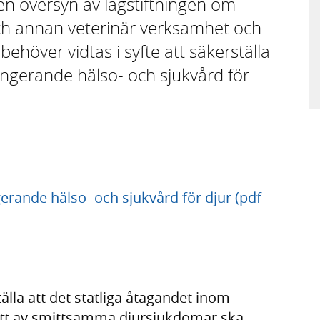
en översyn av lagstiftningen om
och annan veterinär verksamhet och
ehöver vidtas i syfte att säkerställa
fungerande hälso- och sjukvård för
gerande hälso- och sjukvård för djur (pdf
tälla att det statliga åtagandet inom
rott av smittsamma djursjukdomar ska