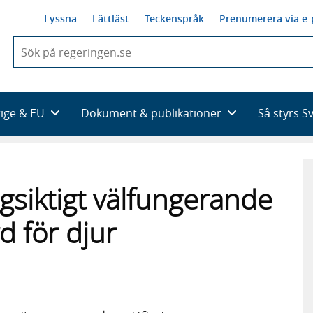
Lyssna
Lättläst
Teckenspråk
Prenumerera via e-
När
du
börjar
skriva
så
rige & EU
Dokument & publikationer
Så styrs S
framträder
en
lista
med
sökförslag
gsiktigt välfungerande
d för djur