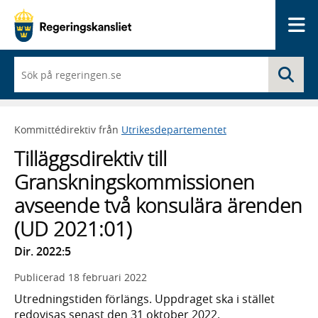
Me
När
Sö
du
börjar
skriva
så
Kommittédirektiv från
Utrikesdepartementet
framträder
en
Tilläggsdirektiv till
lista
med
Granskningskommissionen
sökförslag
avseende två konsulära ärenden
(UD 2021:01)
Dir. 2022:5
Publicerad
18 februari 2022
Utredningstiden förlängs. Uppdraget ska i stället
redovisas senast den 31 oktober 2022.