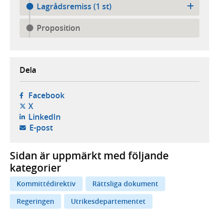
Lagrådsremiss (1 st)
Proposition
Dela
- öppnas i ny flik, extern webbplats,
Facebook
- öppnas i ny flik, extern webbplats,
X
- öppnas i ny flik, extern webbplats,
LinkedIn
- öppnar din e-postklient,
E-post
Sidan är uppmärkt med följande
kategorier
Kommittédirektiv
Rättsliga dokument
Regeringen
Utrikesdepartementet