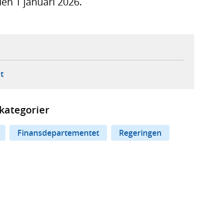
den 1 januari 2026.
ebbplats,
ern webbplats,
 ny flik, extern webbplats,
- öppnar din e-postklient,
t
kategorier
Finansdepartementet
Regeringen