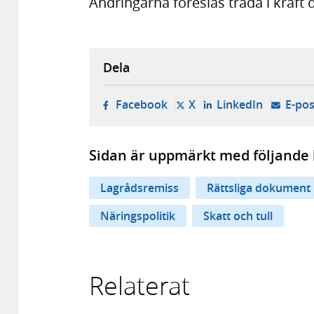
Ändringarna föreslås träda i kraft 
Dela
- öppnas i ny flik, extern w
- öppnas i ny flik, ext
- öppnas i
Facebook
X
LinkedIn
E-pos
Sidan är uppmärkt med följande 
Lagrådsremiss
Rättsliga dokument
Näringspolitik
Skatt och tull
Relaterat