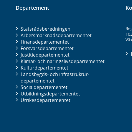
Departement
Ko
Statsrådsberedningen
Reg
10
Arbetsmarknads­departementet
Väx
Finans­departementet
Försvars­departementet
Justitie­departementet
Klimat- och näringslivs­departementet
Kultur­departementet
Landsbygds- och infrastruktur­
departementet
Social­departementet
Utbildnings­departementet
Utrikes­departementet