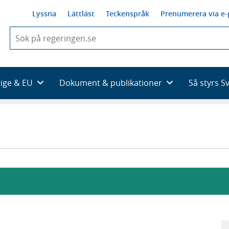
Lyssna
Lättläst
Teckenspråk
Prenumerera via e-
När
du
börjar
skriva
så
rige & EU
Dokument & publikationer
Så styrs S
framträder
en
lista
med
sökförslag