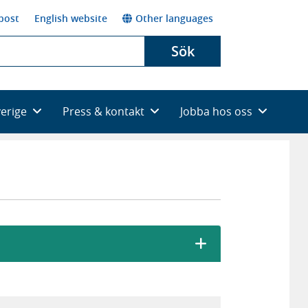
post
English website
Other languages
Sök
verige
Press & kontakt
Jobba hos oss