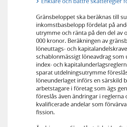
Enklare och bättre skatteregler 
Gränsbeloppet ska beräknas till 
inkomstbasbelopp fördelat på andel
utrymme och ränta på den del av 
000 kronor. Beräkningen av gräns
löneuttags- och kapitalandelskrave
schablonmässigt löneavdrag som u
index- och kapitalunderlagsregler
sparat utdelningsutrymme föreslås
löneunderlaget införs en särskild b
arbetstagare i företag som ägs gen
föreslås även ändringar i reglerna
kvalificerade andelar som förvärva
fission.