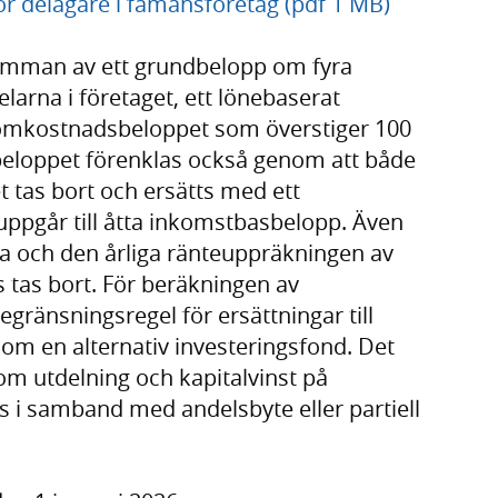
för delägare i fåmansföretag (pdf 1 MB)
summan av ett grundbelopp om fyra
arna i företaget, ett lönebaserat
omkostnadsbeloppet som överstiger 100
beloppet förenklas också genom att både
t tas bort och ersätts med ett
ppgår till åtta inkomstbasbelopp. Även
na och den årliga ränteuppräkningen av
 tas bort. För beräkningen av
egränsningsregel för ersättningar till
om en alternativ investeringsfond. Det
 om utdelning och kapitalvinst på
s i samband med andelsbyte eller partiell