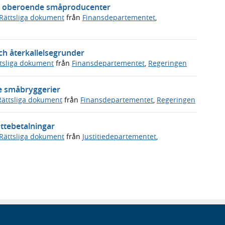
rån oberoende småproducenter
Rättsliga dokument
från
Finansdepartementet
,
ch återkallelsegrunder
tsliga dokument
från
Finansdepartementet
,
Regeringen
de småbryggerier
Rättsliga dokument
från
Finansdepartementet
,
Regeringen
ttebetalningar
Rättsliga dokument
från
Justitiedepartementet
,