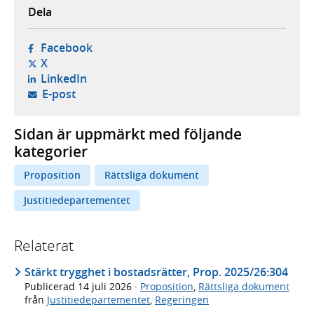
Dela
- öppnas i ny flik, extern webbplats,
Facebook
- öppnas i ny flik, extern webbplats,
X
- öppnas i ny flik, extern webbplats,
LinkedIn
- öppnar din e-postklient,
E-post
Sidan är uppmärkt med följande
kategorier
Proposition
Rättsliga dokument
Justitiedepartementet
Relaterat
Stärkt trygghet i bostadsrätter, Prop. 2025/26:304
Publicerad
14 juli 2026
·
Proposition
,
Rättsliga dokument
från
Justitiedepartementet
,
Regeringen