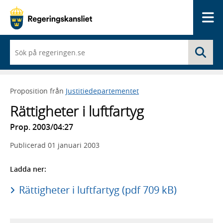
Me
När
Sö
du
börjar
skriva
så
Proposition från
Justitiedepartementet
framträder
en
Rättigheter i luftfartyg
lista
med
Prop. 2003/04:27
sökförslag
Publicerad
01 januari 2003
Ladda ner:
Rättigheter i luftfartyg (pdf 709 kB)