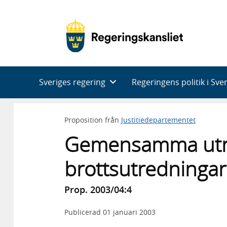
Huvudnavigering
Sveriges regering
Regeringens politik i Sve
Proposition från
Justitiedepartementet
Gemensamma utre
brottsutredningar
Prop. 2003/04:4
Publicerad
01 januari 2003