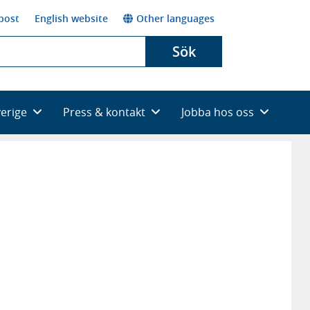
post
English website
Other languages
Sök
verige
Press & kontakt
Jobba hos oss