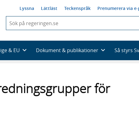
Lyssna
Lättläst
Teckenspråk
Prenumerera via e-
När
du
börjar
skriva
så
rige & EU
Dokument & publikationer
Så styrs S
framträder
en
lista
med
sökförslag
dningsgrupper för