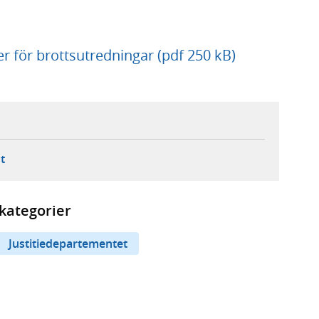
ör brottsutredningar (pdf 250 kB)
ebbplats,
ern webbplats,
 ny flik, extern webbplats,
- öppnar din e-postklient,
t
kategorier
Justitiedepartementet