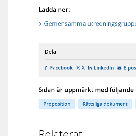
Ladda ner:
Gemensamma utredningsgrupper f
Dela
- öppnas i ny flik, extern w
- öppnas i ny flik, ext
- öppnas i
Facebook
X
LinkedIn
E-pos
Sidan är uppmärkt med följande 
Proposition
Rättsliga dokument
Relaterat