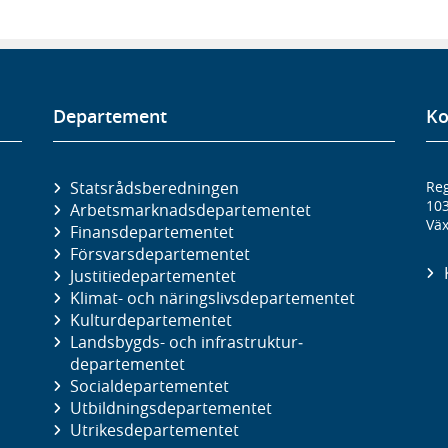
Departement
Ko
Statsrådsberedningen
Reg
10
Arbetsmarknads­departementet
Väx
Finans­departementet
Försvars­departementet
Justitie­departementet
Klimat- och näringslivs­departementet
Kultur­departementet
Landsbygds- och infrastruktur­
departementet
Social­departementet
Utbildnings­departementet
Utrikes­departementet