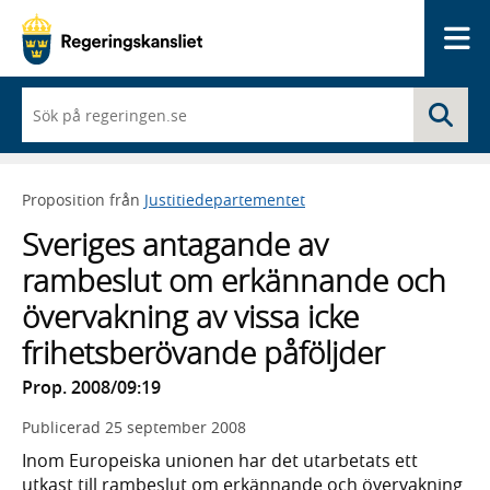
Me
När
Sö
du
börjar
skriva
så
Proposition från
Justitiedepartementet
framträder
en
Sveriges antagande av
lista
med
rambeslut om erkännande och
sökförslag
övervakning av vissa icke
frihetsberövande påföljder
Prop. 2008/09:19
Publicerad
25 september 2008
Inom Europeiska unionen har det utarbetats ett
utkast till rambeslut om erkännande och övervakning