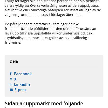
Enligt förslaget ska den stat där personen har sin hemvist
vara skyldig att överta verkställigheten av den uppskjutna,
alternativa eller villkorliga påföljden förutsatt att inga av de
vägransgrunder som listas i förslaget åberopas.
De påföljder som omfattas av förslaget är icke
frihetsberövande påföljder där den dömde förutsätts att
leva upp till vissa uppställda villkor under viss tid, t.ex.
skyddstillsyn. Rambeslutet gäller även vid villkorlig
frigivning.
Dela
- öppnas i ny flik, extern webbplats,
Facebook
- öppnas i ny flik, extern webbplats,
X
- öppnas i ny flik, extern webbplats,
LinkedIn
- öppnar din e-postklient,
E-post
Sidan är uppmärkt med följande