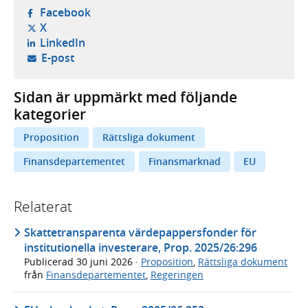
- öppnas i ny flik, extern webbplats,
Facebook
- öppnas i ny flik, extern webbplats,
X
- öppnas i ny flik, extern webbplats,
LinkedIn
- öppnar din e-postklient,
E-post
Sidan är uppmärkt med följande
kategorier
Proposition
Rättsliga dokument
Finansdepartementet
Finansmarknad
EU
Relaterat
Skattetransparenta värdepappersfonder för
institutionella investerare, Prop. 2025/26:296
Publicerad
30 juni 2026
·
Proposition
,
Rättsliga dokument
från
Finansdepartementet
,
Regeringen