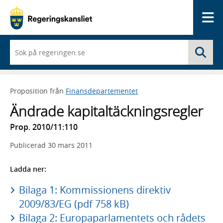
Me
När
Sö
du
börjar
skriva
så
Proposition från
Finansdepartementet
framträder
en
Ändrade kapitaltäckningsregler
lista
med
Prop. 2010/11:110
sökförslag
Publicerad
30 mars 2011
Ladda ner:
Bilaga 1: Kommissionens direktiv
2009/83/EG (pdf 758 kB)
Bilaga 2: Europaparlamentets och rådets