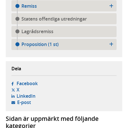
Remiss
Statens offentliga utredningar
Lagrådsremiss
Proposition (1 st)
Dela
- öppnas i ny flik, extern webbplats,
Facebook
- öppnas i ny flik, extern webbplats,
X
- öppnas i ny flik, extern webbplats,
LinkedIn
- öppnar din e-postklient,
E-post
Sidan är uppmärkt med följande
kategorier