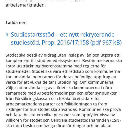
arbetsmarknaden.
Ladda ner:
Studiestartsstöd – ett nytt rekryterande
studiestöd, Prop. 2016/17:158 (pdf 967 kB)
Stödet ska bestå av bidrag utan inslag av lån och utgöra ett
komplement till studiemedelssystemet. Bestämmelserna ska
i stor utsträckning överensstämma med reglerna för
studiemedel. Stödet ska vara ett redskap som kommunerna
kan använda inom ramen för deras befintliga uppdrag att
verka för att vuxna deltar i utbildning. Om kommunerna
väljer att använda sig av stödet ska kommunerna i nära
samarbete med Arbetsförmedlingen och efter synpunkter
från Försäkringskassan och lokala företrädare för
arbetsmarknadens parter och folkbildningen ta fram
riktlinjer för hur stödet ska användas. Kommunen ska pröva
och fatta beslut om vilka personer som uppfyller vissa av
villkoren för stödet och Centrala studiestödsnämnden (CSN)
ska fatta beslut om övriga förutsättningar och betala ut