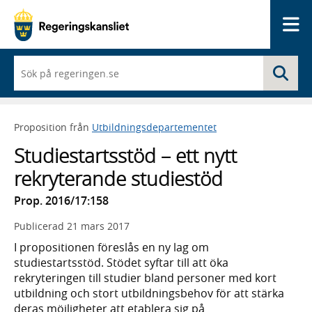
Me
När
Sö
du
börjar
skriva
så
Proposition från
Utbildningsdepartementet
framträder
en
Studiestartsstöd – ett nytt
lista
med
rekryterande studiestöd
sökförslag
Prop. 2016/17:158
Publicerad
21 mars 2017
I propositionen föreslås en ny lag om
studiestartsstöd. Stödet syftar till att öka
rekryteringen till studier bland personer med kort
utbildning och stort utbildningsbehov för att stärka
deras möjligheter att etablera sig på