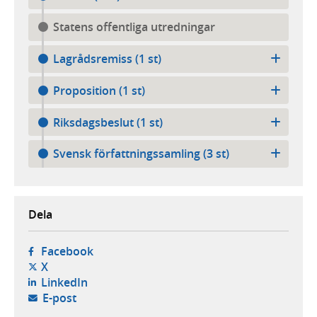
Statens offentliga utredningar
Lagrådsremiss (1 st)
Proposition (1 st)
Riksdagsbeslut (1 st)
Svensk författningssamling (3 st)
Dela
- öppnas i ny flik, extern webbplats,
Facebook
- öppnas i ny flik, extern webbplats,
X
- öppnas i ny flik, extern webbplats,
LinkedIn
- öppnar din e-postklient,
E-post