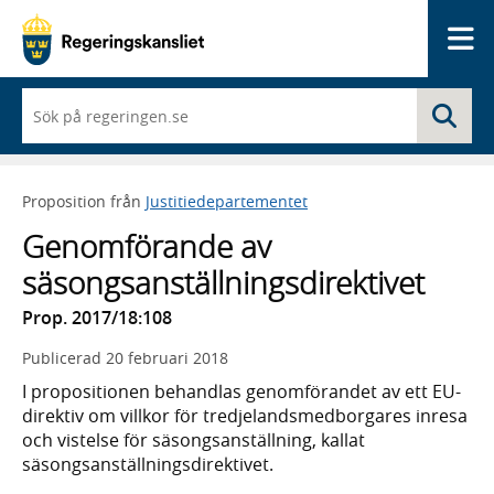
Me
När
Sö
du
börjar
skriva
så
Proposition från
Justitiedepartementet
framträder
en
Genomförande av
lista
med
säsongsanställningsdirektivet
sökförslag
Prop. 2017/18:108
Publicerad
20 februari 2018
I propositionen behandlas genomförandet av ett EU-
direktiv om villkor för tredjelandsmedborgares inresa
och vistelse för säsongsanställning, kallat
säsongsanställningsdirektivet.