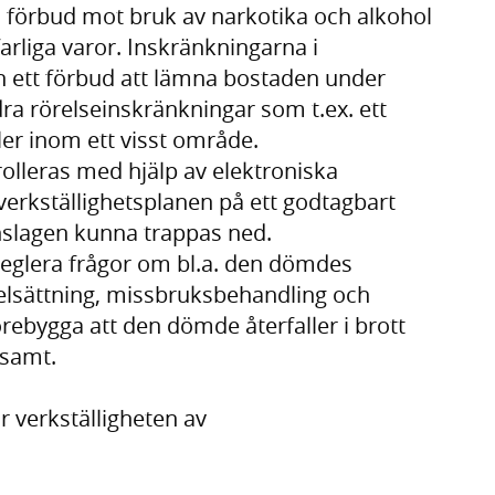
m förbud mot bruk av narkotika och alkohol
rliga varor. Inskränkningarna i
en ett förbud att lämna bostaden under
dra rörelseinskränkningar som t.ex. ett
ller inom ett visst område.
olleras med hjälp av elektroniska
erkställighetsplanen på ett godtagbart
inslagen kunna trappas ned.
reglera frågor om bl.a. den dömdes
elsättning, missbruksbehandling och
förebygga att den dömde återfaller i brott
nsamt.
r verkställigheten av