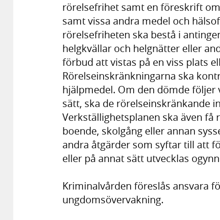
rörelsefrihet samt en föreskrift o
samt vissa andra medel och hälsofa
rörelsefriheten ska bestå i anting
helgkvällar och helgnätter eller an
förbud att vistas på en viss plats e
Rörelseinskränkningarna ska kontr
hjälpmedel. Om den dömde följer v
sätt, ska de rörelseinskränkande 
Verkställighetsplanen ska även få 
boende, skolgång eller annan syss
andra åtgärder som syftar till att 
eller på annat sätt utvecklas ogyn
Kriminalvården föreslås ansvara fö
ungdomsövervakning.