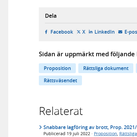
Dela
- öppnas i ny flik, extern w
- öppnas i ny flik, ext
- öppnas i
Facebook
X
LinkedIn
E-pos
Sidan är uppmärkt med följande 
Proposition
Rättsliga dokument
Rättsväsendet
Relaterat
Snabbare lagföring av brott, Prop. 2021
Publicerad
19 juli 2022
·
Proposition
,
Rättslig