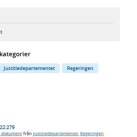
ebbplats,
ern webbplats,
 ny flik, extern webbplats,
- öppnar din e-postklient,
t
kategorier
Justitiedepartementet
Regeringen
/22:279
a dokument
från
Justitiedepartementet
,
Regeringen