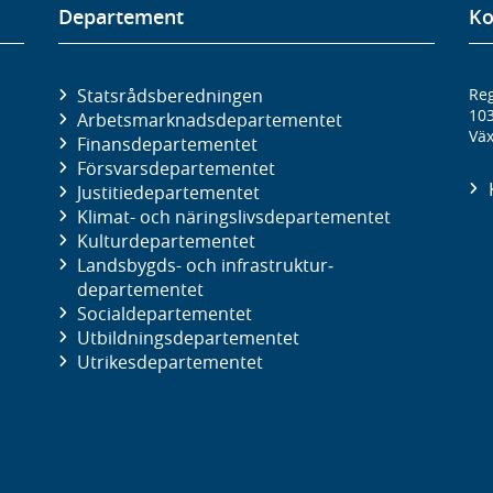
Departement
Ko
Statsrådsberedningen
Reg
10
Arbetsmarknads­departementet
Väx
Finans­departementet
Försvars­departementet
Justitie­departementet
Klimat- och näringslivs­departementet
Kultur­departementet
Landsbygds- och infrastruktur­
departementet
Social­departementet
Utbildnings­departementet
Utrikes­departementet