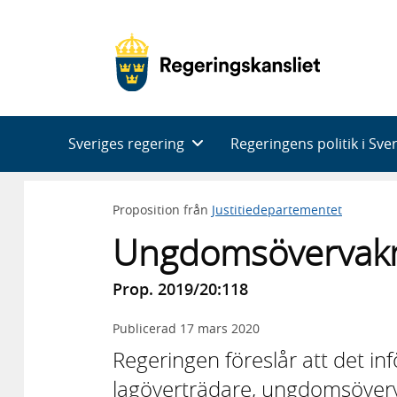
Huvudnavigering
Sveriges regering
Regeringens politik i Sve
Proposition från
Justitiedepartementet
Ungdomsövervak
Prop. 2019/20:118
Publicerad
17 mars 2020
Regeringen föreslår att det inf
lagöverträdare, ungdomsövervak