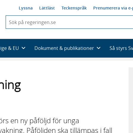
Lyssna
Lättläst
Teckenspråk
Prenumerera via e-
När
du
börjar
skriva
så
rige & EU
Dokument & publikationer
Så styrs S
framträder
en
lista
med
sökförslag
ning
örs en ny påföljd för unga
ning. Påföljden ska tillämpas i fall