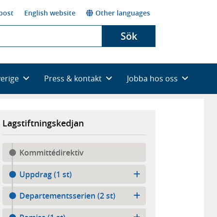
post
English website
Other languages
Sök
verige
Press & kontakt
Jobba hos oss
Lagstiftningskedjan
Kommittédirektiv
Uppdrag (1 st)
Departementsserien (2 st)