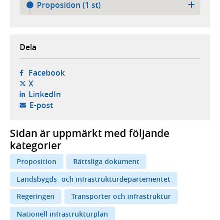
Proposition (1 st)
Dela
- öppnas i ny flik, extern webbplats,
Facebook
- öppnas i ny flik, extern webbplats,
X
- öppnas i ny flik, extern webbplats,
LinkedIn
- öppnar din e-postklient,
E-post
Sidan är uppmärkt med följande
kategorier
Proposition
Rättsliga dokument
Landsbygds- och infrastrukturdepartementet
Regeringen
Transporter och infrastruktur
Nationell infrastrukturplan