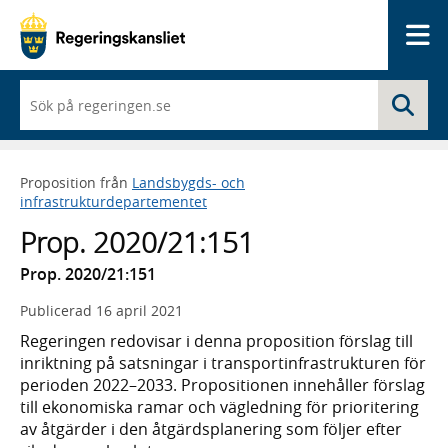
Me
När
Sö
du
börjar
skriva
så
Proposition från
Landsbygds- och
framträder
infrastrukturdepartementet
en
lista
Prop. 2020/21:151
med
sökförslag
Prop. 2020/21:151
Publicerad
16 april 2021
Regeringen redovisar i denna proposition förslag till
inriktning på satsningar i transportinfrastrukturen för
perioden 2022–2033. Propositionen innehåller förslag
till ekonomiska ramar och vägledning för prioritering
av åtgärder i den åtgärdsplanering som följer efter