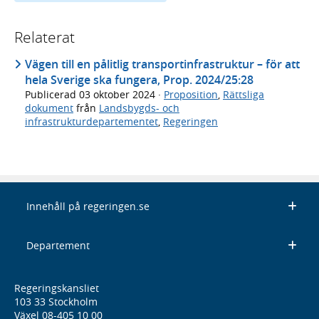
Relaterat
Vägen till en pålitlig transportinfrastruktur – för att
hela Sverige ska fungera, Prop. 2024/25:28
Publicerad
03 oktober 2024
·
Proposition
,
Rättsliga
dokument
från
Landsbygds- och
infrastrukturdepartementet
,
Regeringen
Innehåll på regeringen.se
Departement
Regeringskansliet
103 33 Stockholm
Växel 08-405 10 00