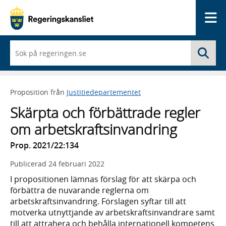
Me
När
Sö
du
börjar
skriva
så
Proposition från
Justitiedepartementet
framträder
en
Skärpta och förbättrade regler
lista
med
om arbetskraftsinvandring
sökförslag
Prop. 2021/22:134
Publicerad
24 februari 2022
I propositionen lämnas förslag för att skärpa och
förbättra de nuvarande reglerna om
arbetskraftsinvandring. Förslagen syftar till att
motverka utnyttjande av arbetskraftsinvandrare samt
till att attrahera och behålla internationell kompetens