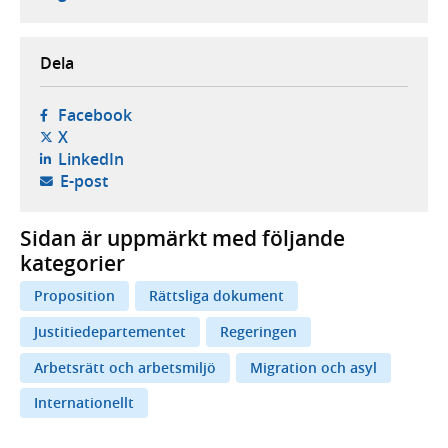
Dela
- öppnas i ny flik, extern webbplats,
Facebook
- öppnas i ny flik, extern webbplats,
X
- öppnas i ny flik, extern webbplats,
LinkedIn
- öppnar din e-postklient,
E-post
Sidan är uppmärkt med följande
kategorier
Proposition
Rättsliga dokument
Justitiedepartementet
Regeringen
Arbetsrätt och arbetsmiljö
Migration och asyl
Internationellt