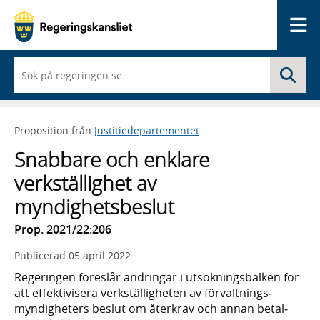
Me
När
Sö
du
börjar
skriva
så
Proposition från
Justitiedepartementet
framträder
en
Snabbare och enklare
lista
med
verkställighet av
sökförslag
myndighetsbeslut
Prop. 2021/22:206
Publicerad
05 april 2022
Regeringen föreslår ändringar i utsök­nings­balken för
att effekti­visera verk­ställig­heten av förvalt­nings­
myndig­heters beslut om åter­krav och annan betal­