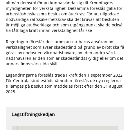
allmän domstol för att kunna vända sig till Krono­fogde­
myndig­heten för verk­ställighet. Detsamma föreslås gälla för
arbets­lös­hets­kassors beslut om återkrav. För att till­godose
nöd­vändiga rätts­säker­hets­krav ska det krävas att besluten
är möj­liga att över­klaga och som utgångs­punkt ska de också
ha fått laga kraft innan verk­ställig­het får ske.
Regeringen före­slår dess­utom att ett barns ansökan om
verk­ställighet som avser skade­stånd på grund av brott ska få
göras av endast en vård­nads­havare, om den andra vård­
nads­havaren är den som är skade­stånds­skyldig eller om det
annars finns särskilda skäl.
Lagändringarna före­slås träda i kraft den 1 september 2022.
För Centrala studie­stöds­nämnden föreslås de nya reglerna
tillämpas på beslut som med­delas först efter den 31 augusti
2025.
Lagstiftningskedjan