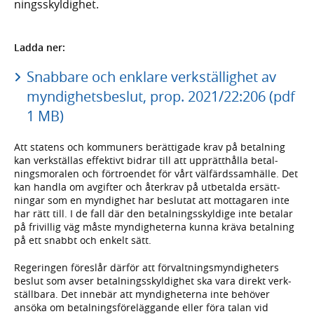
nings­skyldighet.
Ladda ner:
Snabbare och enklare verkställighet av
myndighetsbeslut, prop. 2021/22:206 (pdf
1 MB)
Att statens och kom­muners berät­tigade krav på betal­ning
kan verk­ställas effektivt bidrar till att upp­rätt­hålla betal­
nings­moralen och för­troen­det för vårt väl­färds­sam­hälle. Det
kan handla om avgifter och återkrav på utbetalda ersätt­
ningar som en myndig­het har beslutat att mot­tagaren inte
har rätt till. I de fall där den betal­nings­skyldige inte betalar
på frivillig väg måste myndig­heterna kunna kräva betal­ning
på ett snabbt och enkelt sätt.
Regeringen föreslår därför att förvalt­nings­myndig­heters
beslut som avser betal­nings­skyldig­het ska vara direkt verk­
ställbara. Det innebär att myndig­heterna inte behöver
ansöka om betal­nings­före­läggande eller föra talan vid