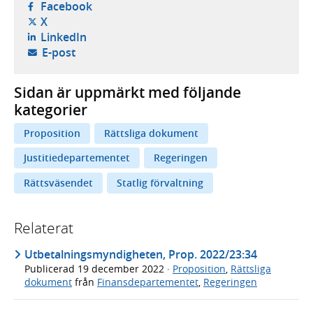
- öppnas i ny flik, extern webbplats,
Facebook
- öppnas i ny flik, extern webbplats,
X
- öppnas i ny flik, extern webbplats,
LinkedIn
- öppnar din e-postklient,
E-post
Sidan är uppmärkt med följande
kategorier
Proposition
Rättsliga dokument
Justitiedepartementet
Regeringen
Rättsväsendet
Statlig förvaltning
Relaterat
Utbetalningsmyndigheten, Prop. 2022/23:34
Publicerad
19 december 2022
·
Proposition
,
Rättsliga
dokument
från
Finansdepartementet
,
Regeringen