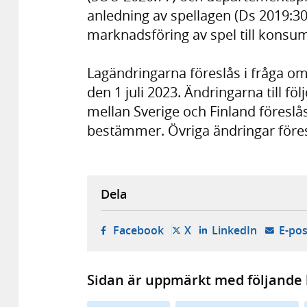
anledning av spellagen (Ds 2019:30)
marknadsföring av spel till konsu
Lagändringarna föreslås i fråga om 
den 1 juli 2023. Ändringarna till 
mellan Sverige och Finland föreslås
bestämmer. Övriga ändringar föresl
Dela
- öppnas i ny flik, extern w
- öppnas i ny flik, ext
- öppnas i
Facebook
X
LinkedIn
E-pos
Sidan är uppmärkt med följande 