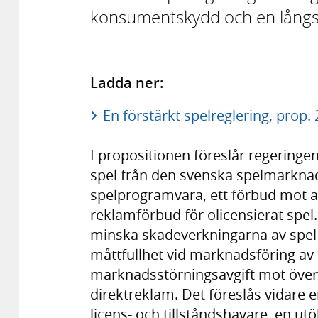
konsumentskydd och en långsi
Ladda ner:
En förstärkt spelreglering, prop.
I propositionen föreslår regeringen
spel från den svenska spelmarknaden
spelprogramvara, ett förbud mot att
reklamförbud för olicensierat spel.
minska skadeverkningarna av spel o
måttfullhet vid marknadsföring av 
marknadsstörningsavgift mot övert
direktreklam. Det föreslås vidare 
licens- och tillståndshavare, en u