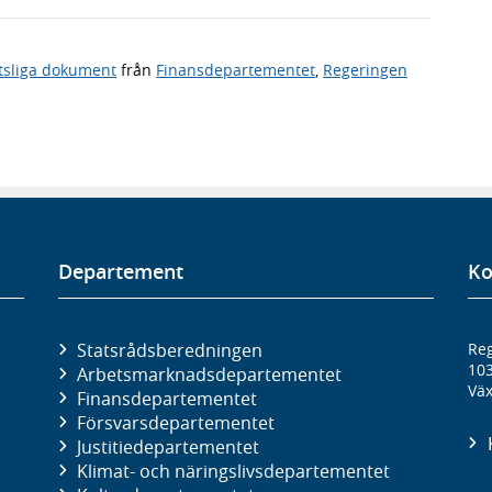
tsliga dokument
från
Finansdepartementet
,
Regeringen
Departement
Ko
Statsrådsberedningen
Reg
10
Arbetsmarknads­departementet
Väx
Finans­departementet
Försvars­departementet
Justitie­departementet
Klimat- och näringslivs­departementet