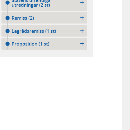
Statens offentliga
utredningar (2 st)
Remiss (2)
Lagrådsremiss (1 st)
Proposition (1 st)