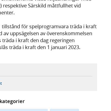
 respektive Särskild måttfullhet vid
menter.
tillstånd för spelprogramvara träda i kraft
följd av uppsägelsen av överenskommelsen
 träda i kraft den dag regeringen
ås träda i kraft den 1 januari 2023.
ebbplats,
ern webbplats,
 ny flik, extern webbplats,
- öppnar din e-postklient,
t
kategorier