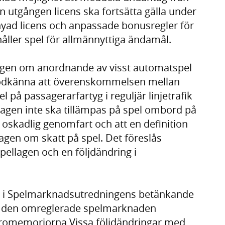
n utgången licens ska fortsätta gälla under
yad licens och anpassade bonusregler för
åller spel för allmännyttiga ändamål.
 lagen om anordnande av visst automatspel
godkänna att överenskommelsen mellan
på passagerarfartyg i reguljär linjetrafik
lagen inte ska tillämpas på spel ombord på
 oskadlig genomfart och att en definition
lagen om skatt på spel. Det föreslås
spellagen och en följdändring i
n i Spelmarknadsutredningens betänkande
på den omreglerade spelmarknaden
romemoriorna Vissa följdändringar med