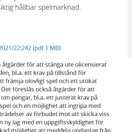
ktig hållbar spelmarknad.
 2021/22:242 (pdf 1 MB)
 åtgärder för att stänga ute olicensierat
, bl.a. ett krav på tillstånd för
 främja olovligt spel och ett utökat
 Det föreslås också åtgärder för att
m pengar, bl.a. ett justerat krav på
spel och en möjlighet att ingripa med
rädelser av förbudet mot att skicka viss
en ny lag med en uppgiftsskyldighet för
tökad möjlighet att meddela undantag från