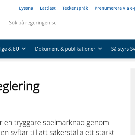
Lyssna
Lättläst
Teckenspråk
Prenumerera via e-
När
du
börjar
skriva
så
rige & EU
Dokument & publikationer
Så styrs S
framträder
en
lista
med
sökförslag
eglering
för en tryggare spelmarknad genom
n syftar till att säkerställa ett starkt