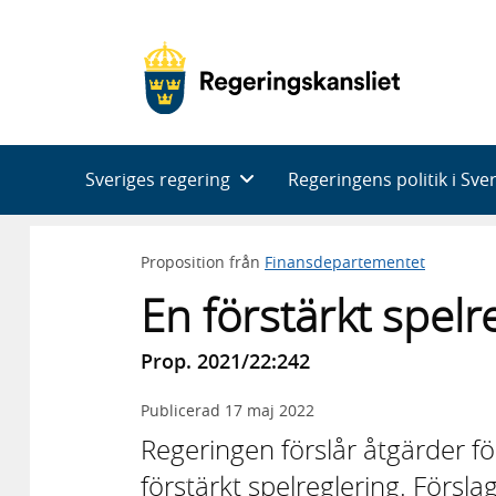
Huvudnavigering
Sveriges regering
Regeringens politik i Sve
Proposition från
Finansdepartementet
En förstärkt spelr
Prop. 2021/22:242
Publicerad
17 maj 2022
Regeringen förslår åtgärder 
förstärkt spelreglering. Förslage