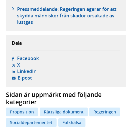
Pressmeddelande: Regeringen agerar för att
skydda människor från skador orsakade av
lustgas
Dela
- öppnas i ny flik, extern webbplats,
Facebook
- öppnas i ny flik, extern webbplats,
X
- öppnas i ny flik, extern webbplats,
LinkedIn
- öppnar din e-postklient,
E-post
Sidan är uppmärkt med följande
kategorier
Proposition
Rättsliga dokument
Regeringen
Socialdepartementet
Folkhälsa