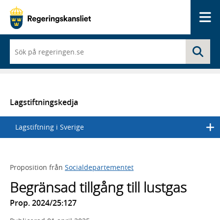
Me
När
Sö
du
börjar
skriva
så
framträder
en
Lagstiftningskedja
lista
med
Lagstiftning i Sverige
sökförslag
Proposition från
Socialdepartementet
Begränsad tillgång till lustgas
Prop. 2024/25:127