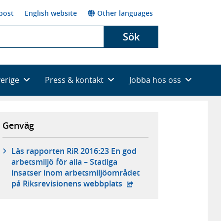
post
English website
Other languages
Sök
verige
Press & kontakt
Jobba hos oss
Genväg
Läs rapporten RiR 2016:23 En god
arbetsmiljö för alla – Statliga
insatser inom arbetsmiljöområdet
- extern webbplats,
på Riksrevisionens webbplats