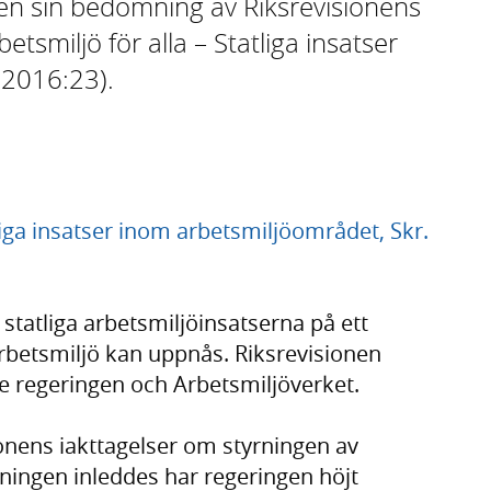
gen sin bedömning av Riksrevisionens
tsmiljö för alla – Statliga insatser
 2016:23).
iga insatser inom arbetsmiljöområdet, Skr.
statliga arbetsmiljöinsatserna på ett
d arbetsmiljö kan uppnås. Riksrevisionen
 regeringen och Arbetsmiljöverket.
onens iakttagelser om styrningen av
ningen inleddes har regeringen höjt