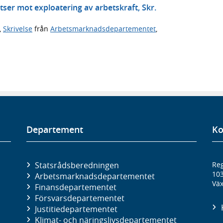
tser mot exploatering av arbetskraft, Skr.
,
Skrivelse
från
Arbetsmarknadsdepartementet
,
Departement
Ko
Statsrådsberedningen
Reg
10
Arbetsmarknads­departementet
Väx
Finans­departementet
Försvars­departementet
Justitie­departementet
Klimat- och näringslivs­departementet