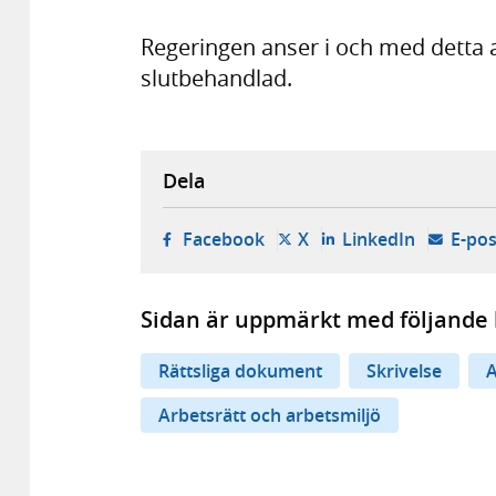
Regeringen anser i och med detta 
slutbehandlad.
Dela
- öppnas i ny flik, extern w
- öppnas i ny flik, ext
- öppnas i
Facebook
X
LinkedIn
E-pos
Sidan är uppmärkt med följande 
Rättsliga dokument
Skrivelse
A
Arbetsrätt och arbetsmiljö