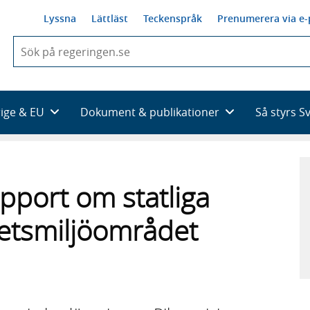
Lyssna
Lättläst
Teckenspråk
Prenumerera via e-
När
du
börjar
skriva
så
rige & EU
Dokument & publikationer
Så styrs S
framträder
en
lista
med
sökförslag
pport om statliga
betsmiljöområdet