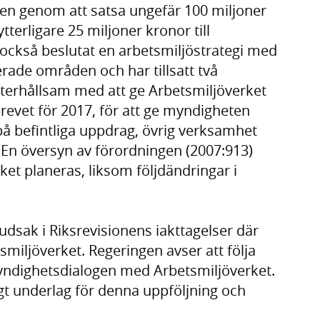
ken genom att satsa ungefär 100 miljoner
tterligare 25 miljoner kronor till
 också beslutat en arbetsmiljöstrategi med
erade områden och har tillsatt två
återhållsam med att ge Arbetsmiljöverket
revet för 2017, för att ge myndigheten
på befintliga uppdrag, övrig verksamhet
 En översyn av förordningen (2007:913)
ket planeras, liksom följdändringar i
dsak i Riksrevisionens iakttagelser där
smiljöverket. Regeringen avser att följa
ndighetsdialogen med Arbetsmiljöverket.
igt underlag för denna uppföljning och