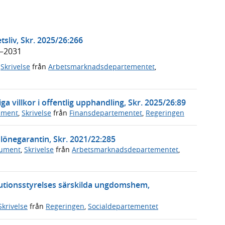
tsliv, Skr. 2025/26:266
6–2031
,
Skrivelse
från
Arbetsmarknadsdepartementet
,
a villkor i offentlig upphandling, Skr. 2025/26:89
ument
,
Skrivelse
från
Finansdepartementet
,
Regeringen
 lönegarantin, Skr. 2021/22:285
kument
,
Skrivelse
från
Arbetsmarknadsdepartementet
,
itutionsstyrelses särskilda ungdomshem,
Skrivelse
från
Regeringen
,
Socialdepartementet