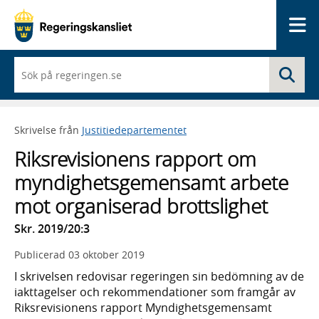
Me
När
Sö
du
börjar
skriva
så
Skrivelse från
Justitiedepartementet
framträder
en
Riksrevisionens rapport om
lista
med
myndighetsgemensamt arbete
sökförslag
mot organiserad brottslighet
Skr. 2019/20:3
Publicerad
03 oktober 2019
I skrivelsen redovisar regeringen sin bedömning av de
iakttagelser och rekommendationer som framgår av
Riksrevisionens rapport Myndighetsgemensamt