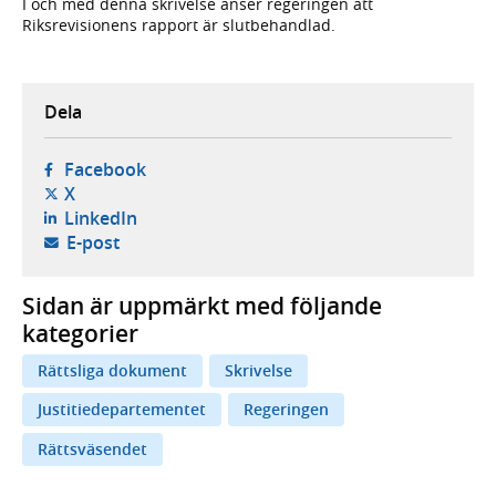
I och med denna skrivelse anser regeringen att
Riksrevisionens rapport är slutbehandlad.
Dela
- öppnas i ny flik, extern webbplats,
Facebook
- öppnas i ny flik, extern webbplats,
X
- öppnas i ny flik, extern webbplats,
LinkedIn
- öppnar din e-postklient,
E-post
Sidan är uppmärkt med följande
kategorier
Rättsliga dokument
Skrivelse
Justitiedepartementet
Regeringen
Rättsväsendet