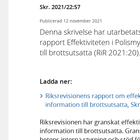
Skr. 2021/22:57
Publicerad
12 november 2021
Denna skrivelse har utarbe­tats
rapport Effektivi­teten i Polis
till brotts­utsatta (RiR 2021:20)
Ladda ner:
Riksrevisionens rapport om effe
information till brottsutsatta, Sk
Riksrevisionen har granskat effekti
infor­mation till brotts­utsatta. Gr
hetens interna styrning och stöd fö