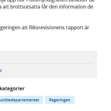
la att brottsutsatta får den information de
.
geringen att Riksrevisionens rapport är
ebbplats,
ern webbplats,
 ny flik, extern webbplats,
- öppnar din e-postklient,
t
kategorier
ustitiedepartementet
Regeringen