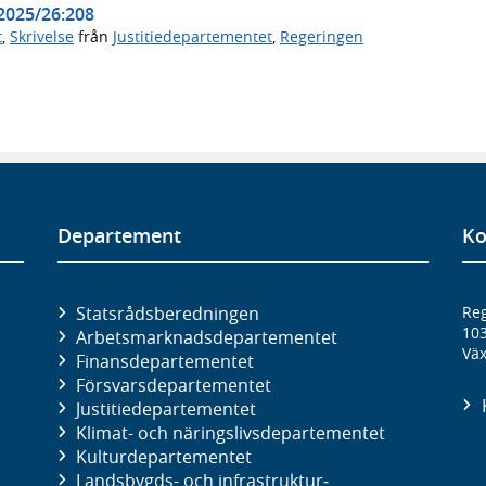
 2025/26:208
t
,
Skrivelse
från
Justitiedepartementet
,
Regeringen
Departement
Ko
Statsrådsberedningen
Reg
10
Arbetsmarknads­departementet
Väx
Finans­departementet
Försvars­departementet
Justitie­departementet
Klimat- och näringslivs­departementet
Kultur­departementet
Landsbygds- och infrastruktur­