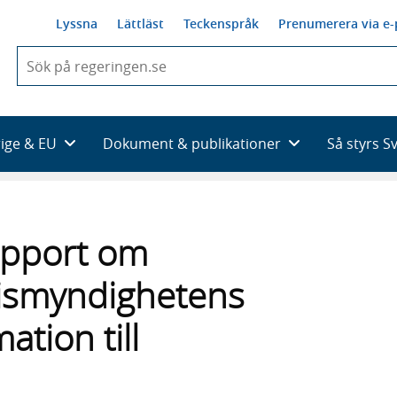
Lyssna
Lättläst
Teckenspråk
Prenumerera via e-
När
du
börjar
skriva
så
rige & EU
Dokument & publikationer
Så styrs S
framträder
en
lista
med
sökförslag
apport om
olismyndighetens
tion till