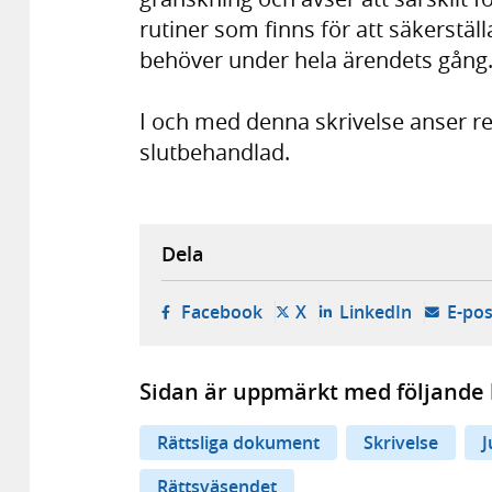
rutiner som finns för att säkerstäl
behöver under hela ärendets gång
I och med denna skrivelse anser re
slutbehandlad.
Dela
- öppnas i ny flik, extern w
- öppnas i ny flik, ext
- öppnas i
Facebook
X
LinkedIn
E-pos
Sidan är uppmärkt med följande 
Rättsliga dokument
Skrivelse
J
Rättsväsendet