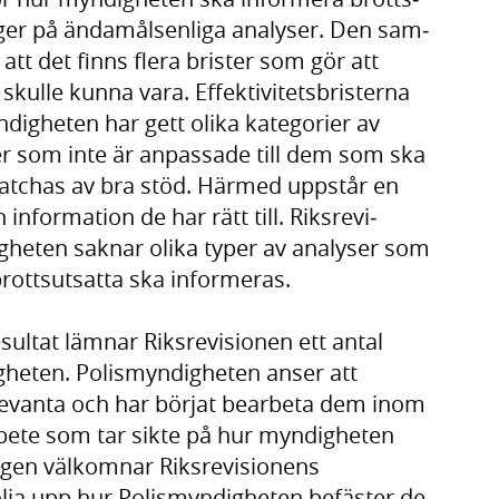
ger på ända­måls­enliga analyser. Den sam­
att det finns flera brister som gör att
skulle kunna vara. Effektivi­tets­bristerna
yndig­heten har gett olika katego­rier av
ter som inte är anpa­ssade till dem som ska
matchas av bra stöd. Härmed uppstår en
n infor­mation de har rätt till. Riks­revi­
g­heten saknar olika typer av analy­ser som
brottsutsatta ska informeras.
ultat lämnar Riksrevisionen ett antal
heten. Polismyndigheten anser att
evanta och har börjat bearbeta dem inom
rbete som tar sikte på hur myndigheten
ngen välkomnar Riksrevisionens
följa upp hur Polismyndigheten befäster de