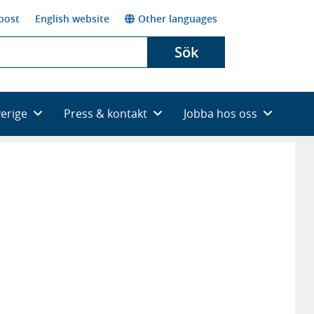
post
English website
Other languages
Sök
verige
Press & kontakt
Jobba hos oss