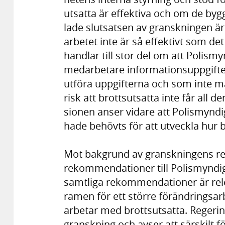
utsatta är effektiva och om de byg
lade slutsatsen av gransk­ningen är 
arbetet inte är så effektivt som det 
hand­lar till stor del om att Polis­m
med­arbe­tare informa­tions­upp­gif
utföra upp­gifterna och som inte 
risk att brotts­utsatta inte får all de
sionen anser vidare att Polis­myndi
hade behövts för att utveckla hur 
Mot bakgrund av granskningens res
rekommendationer till Polismyndig
samtliga rekommendationer är rel
ramen för ett större förändringsa
arbetar med brottsutsatta. Regeri
granskning och avser att särskilt 