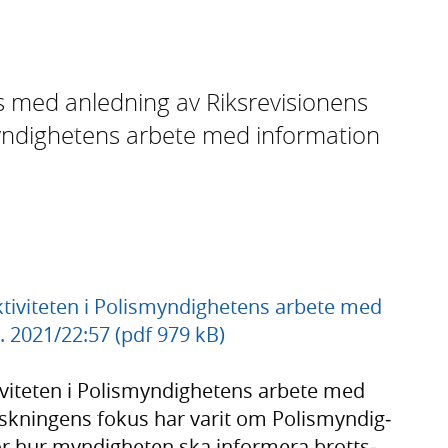
 med anled­ning av Riks­revi­sionens
­myndig­hetens arbete med infor­mation
.
ktiviteten i Polismyndighetens arbete med
r. 2021/22:57 (pdf 979 kB)
vi­teten i Polis­myndighetens arbete med
ansk­ningens fokus har varit om Polis­myndig­
r hur myndig­heten ska infor­mera brotts­