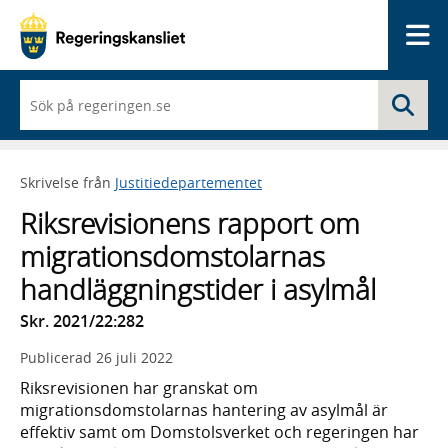
Me
När
Sö
du
börjar
skriva
så
Skrivelse från
Justitiedepartementet
framträder
en
Riksrevisionens rapport om
lista
med
migrationsdomstolarnas
sökförslag
handläggningstider i asylmål
Skr. 2021/22:282
Publicerad
26 juli 2022
Riksrevisionen har granskat om
migrationsdomstolarnas hantering av asylmål är
effektiv samt om Domstolsverket och regeringen har