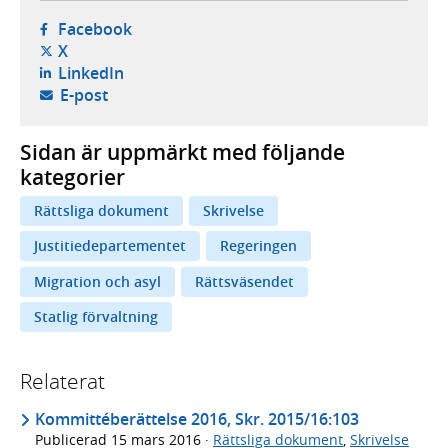
- öppnas i ny flik, extern webbplats,
Facebook
- öppnas i ny flik, extern webbplats,
X
- öppnas i ny flik, extern webbplats,
LinkedIn
- öppnar din e-postklient,
E-post
Sidan är uppmärkt med följande
kategorier
Rättsliga dokument
Skrivelse
Justitiedepartementet
Regeringen
Migration och asyl
Rättsväsendet
Statlig förvaltning
Relaterat
Kommittéberättelse 2016, Skr. 2015/16:103
Publicerad
15 mars 2016
·
Rättsliga dokument
,
Skrivelse