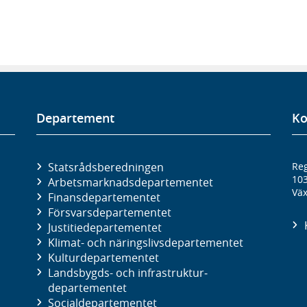
Departement
Ko
Statsrådsberedningen
Reg
10
Arbetsmarknads­departementet
Väx
Finans­departementet
Försvars­departementet
Justitie­departementet
Klimat- och näringslivs­departementet
Kultur­departementet
Landsbygds- och infrastruktur­
departementet
Social­departementet