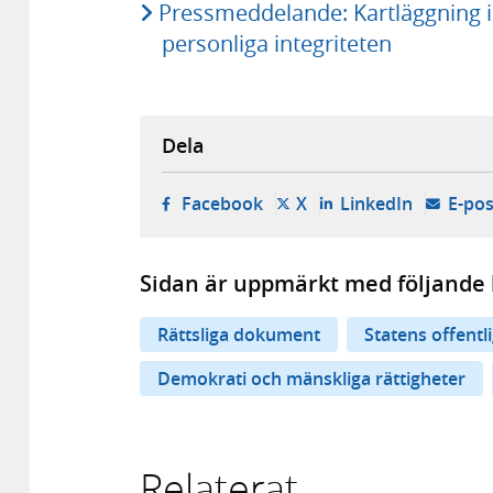
Pressmeddelande: Kartläggning ide
personliga integriteten
Dela
- öppnas i ny flik, extern w
- öppnas i ny flik, ext
- öppnas i
Facebook
X
LinkedIn
E-pos
Sidan är uppmärkt med följande 
Rättsliga dokument
Statens offentl
Demokrati och mänskliga rättigheter
Relaterat