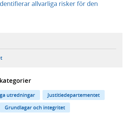
ntifierar allvarliga risker för den
ebbplats,
ern webbplats,
 ny flik, extern webbplats,
- öppnar din e-postklient,
t
kategorier
iga utredningar
Justitiedepartementet
Grundlagar och integritet