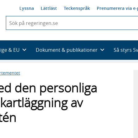
Lyssna
Lättläst
Teckenspråk
Prenumerera via e-
När
du
börjar
skriva
så
rige & EU
Dokument & publikationer
Så styrs S
framträder
en
lista
artementet
med
sökförslag
med den personliga
 kartläggning av
tén