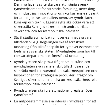
Den nya lagens syfte ska vara att främja svensk
rymdverksamhet för att stärka forskning, utveckling
och industrins innovations- och konkurrenskraft samt
för att tillgodose samhällets behov av rymdrelaterad
kunskap och teknik. Lagens syfte ska också vara att
säkerställa Sveriges säkerhet och andra utrikes-,
säkerhets- och försvarspolitiska intressen.
Såväl statlig som privat rymdverksamhet ska vara
tillståndspliktig.
Regeringen ska få föreskriva
undantag från tillståndsplikt för rymdverksamhet som
bedrivs av svenska staten. Myndigheter som hör till
Försvarsdepartementet föreslås få undantag.
Rymdstyrelsen ska pröva frågor om tillstånd och
myndigheten ska i varje enskilt tillståndsärende
samråda med Försvarsmakten, Säkerhetspolisen och
Inspektionen för strategiska produkter i frågor om
Sveriges säkerhet eller andra utrikes-, säkerhets- eller
försvarspolitiska intressen.
Rymdstyrelsen ska föra ett nationellt register över
rymdföremål.
En miljöbestämmelse ska införas i rymdlagen för att