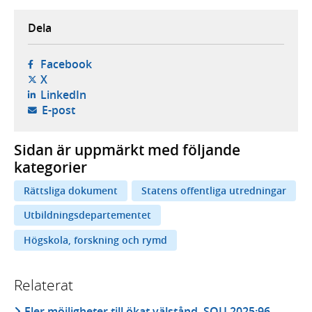
Dela
- öppnas i ny flik, extern webbplats,
Facebook
- öppnas i ny flik, extern webbplats,
X
- öppnas i ny flik, extern webbplats,
LinkedIn
- öppnar din e-postklient,
E-post
Sidan är uppmärkt med följande
kategorier
Rättsliga dokument
Statens offentliga utredningar
Utbildningsdepartementet
Högskola, forskning och rymd
Relaterat
Fler möjligheter till ökat välstånd, SOU 2025:96