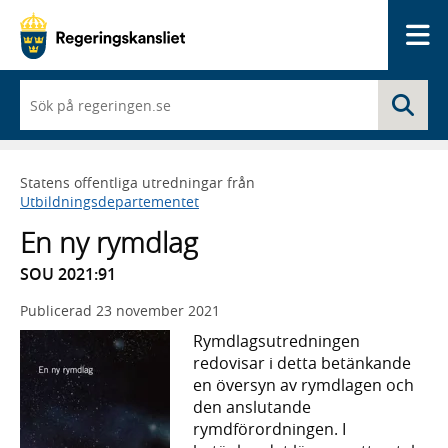
Me
När
Sö
du
börjar
skriva
så
Statens offentliga utredningar från
framträder
Utbildningsdepartementet
en
lista
En ny rymdlag
med
sökförslag
SOU 2021:91
Publicerad
23 november 2021
Rymdlagsutredningen
redovisar i detta betänkande
en översyn av rymdlagen och
den anslutande
rymdförordningen. I