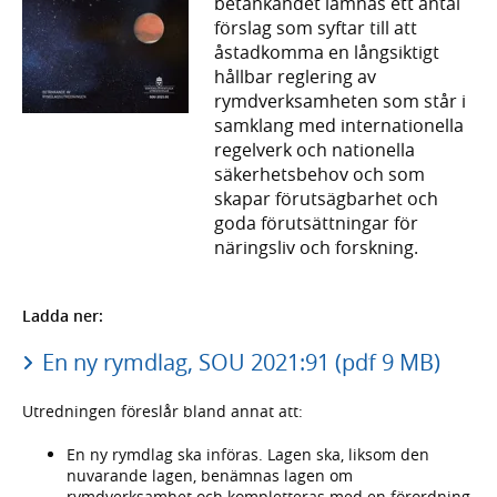
betänkandet lämnas ett antal
förslag som syftar till att
åstadkomma en långsiktigt
hållbar reglering av
rymdverksamheten som står i
samklang med internationella
regelverk och nationella
säkerhetsbehov och som
skapar förutsägbarhet och
goda förutsättningar för
näringsliv och forskning.
Ladda ner:
En ny rymdlag, SOU 2021:91 (pdf 9 MB)
Utredningen föreslår bland annat att:
En ny rymdlag ska införas. Lagen ska, liksom den
nuvarande lagen, benämnas lagen om
rymdverksamhet och kompletteras med en förordning.