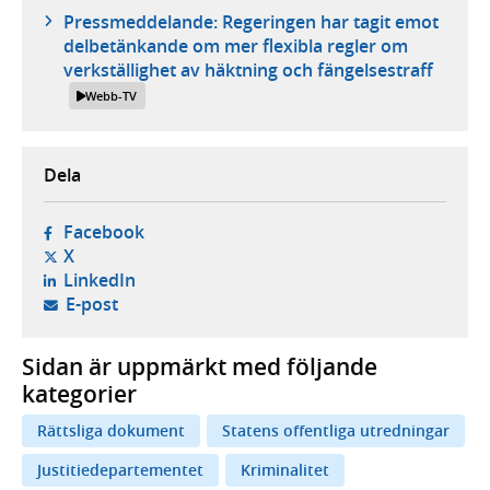
Pressmeddelande: Regeringen har tagit emot
delbetänkande om mer flexibla regler om
verkställighet av häktning och fängelsestraff
Webb-TV
Dela
- öppnas i ny flik, extern webbplats,
Facebook
- öppnas i ny flik, extern webbplats,
X
- öppnas i ny flik, extern webbplats,
LinkedIn
- öppnar din e-postklient,
E-post
Sidan är uppmärkt med följande
kategorier
Rättsliga dokument
Statens offentliga utredningar
Justitiedepartementet
Kriminalitet