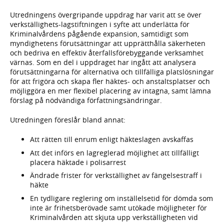
Utredningens övergripande uppdrag har varit att se över
verkställighets-lagstiftningen i syfte att underlätta för
Kriminalvårdens pågående expansion, samtidigt som
myndighetens förutsättningar att upprätthålla säkerheten
och bedriva en effektiv återfallsförebyggande verksamhet
värnas. Som en del i uppdraget har ingått att analysera
förutsättningarna för alternativa och tillfälliga platslösningar
för att frigöra och skapa fler häktes- och anstaltsplatser och
möjliggöra en mer flexibel placering av intagna, samt lämna
förslag på nödvändiga författningsändringar.
Utredningen föreslår bland annat:
Att rätten till enrum enligt häkteslagen avskaffas
Att det införs en lagreglerad möjlighet att tillfälligt
placera häktade i polisarrest
Ändrade frister för verkställighet av fängelsestraff i
häkte
En tydligare reglering om inställelsetid för dömda som
inte är frihetsberövade samt utökade möjligheter för
Kriminalvården att skjuta upp verkställigheten vid