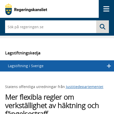
Me
När
Sö
du
börjar
skriva
så
framträder
en
Lagstiftningskedja
lista
med
Lagstiftning i Sverige
sökförslag
Statens offentliga utredningar från
Justitiedepartementet
Mer flexibla regler om
verkställighet av häktning och
fängelsestraff