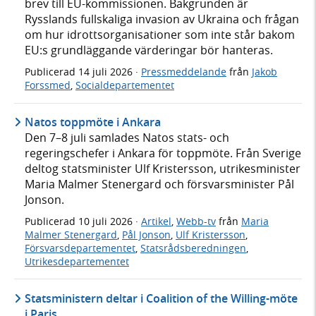
brev till EU-kommissionen. Bakgrunden är
Rysslands fullskaliga invasion av Ukraina och frågan
om hur idrottsorganisationer som inte står bakom
EU:s grundläggande värderingar bör hanteras.
Publicerad
14 juli 2026
·
Pressmeddelande
från
Jakob
Forssmed
,
Socialdepartementet
Natos toppmöte i Ankara
Den 7–8 juli samlades Natos stats- och
regeringschefer i Ankara för toppmöte. Från Sverige
deltog statsminister Ulf Kristersson, utrikesminister
Maria Malmer Stenergard och försvarsminister Pål
Jonson.
Publicerad
10 juli 2026
·
Artikel
,
Webb-tv
från
Maria
Malmer Stenergard
,
Pål Jonson
,
Ulf Kristersson
,
Försvarsdepartementet
,
Statsrådsberedningen
,
Utrikesdepartementet
Statsministern deltar i Coalition of the Willing-möte
i Paris