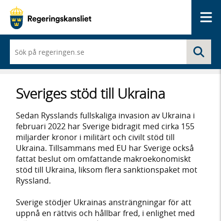
Me
När
Sö
du
börjar
skriva
så
Sveriges stöd till Ukraina
framträder
en
lista
Sedan Rysslands fullskaliga invasion av Ukraina i
med
februari 2022 har Sverige bidragit med cirka 155
sökförslag
miljarder kronor i militärt och civilt stöd till
Ukraina. Tillsammans med EU har Sverige också
fattat beslut om omfattande makroekonomiskt
stöd till Ukraina, liksom flera sanktionspaket mot
Ryssland.
Sverige stödjer Ukrainas ansträngningar för att
uppnå en rättvis och hållbar fred, i enlighet med