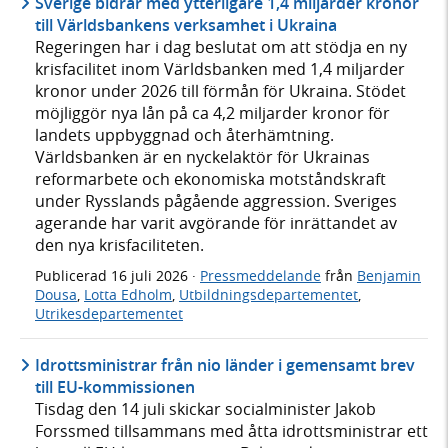
Sverige bidrar med ytterligare 1,4 miljarder kronor
till Världsbankens verksamhet i Ukraina
Regeringen har i dag beslutat om att stödja en ny
krisfacilitet inom Världsbanken med 1,4 miljarder
kronor under 2026 till förmån för Ukraina. Stödet
möjliggör nya lån på ca 4,2 miljarder kronor för
landets uppbyggnad och återhämtning.
Världsbanken är en nyckelaktör för Ukrainas
reformarbete och ekonomiska motståndskraft
under Rysslands pågående aggression. Sveriges
agerande har varit avgörande för inrättandet av
den nya krisfaciliteten.
Publicerad
16 juli 2026
·
Pressmeddelande
från
Benjamin
Dousa
,
Lotta Edholm
,
Utbildningsdepartementet
,
Utrikesdepartementet
Idrottsministrar från nio länder i gemensamt brev
till EU-kommissionen
Tisdag den 14 juli skickar socialminister Jakob
Forssmed tillsammans med åtta idrottsministrar ett