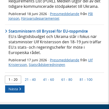
Requirements List (PURL). Medlen utgör del av det
tidigare kommunicerade stödpaketet till Ukraina.
Publicerad
18 juni 2026
·
Pressmeddelande
från
Pål
Jonson
,
Försvarsdepartementet
Statsministern till Bryssel för EU-toppmöte
EU:s långtidsbudget och Ukraina står i fokus när
statsminister Ulf Kristersson den 18–19 juni träffar
EU:s stats- och regeringschefer för möte i
Europeiska rådet.
Publicerad
17 juni 2026
·
Pressmeddelande
från
Ulf
Kristersson
,
Statsrådsberedningen
1 - 20
21 - 40
41 - 60
61 - 80
81 - 100
Nästa