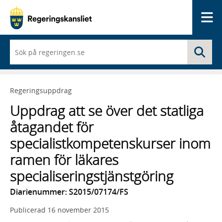
Me
När
Sö
du
börjar
skriva
så
Regeringsuppdrag
framträder
en
Uppdrag att se över det statliga
lista
med
åtagandet för
sökförslag
specialistkompetenskurser inom
ramen för läkares
specialiseringstjänstgöring
Diarienummer: S2015/07174/FS
Publicerad
16 november 2015