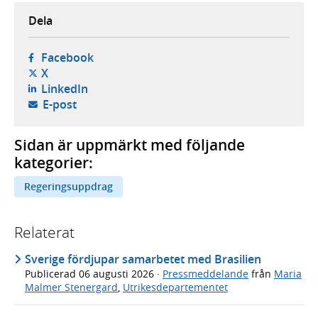
Dela
- öppnas i ny flik, extern webbplats,
Facebook
- öppnas i ny flik, extern webbplats,
X
- öppnas i ny flik, extern webbplats,
LinkedIn
- öppnar din e-postklient,
E-post
Sidan är uppmärkt med följande
kategorier:
Regeringsuppdrag
Relaterat
Sverige fördjupar samarbetet med Brasilien
Publicerad
06 augusti 2026
·
Pressmeddelande
från
Maria
Malmer Stenergard
,
Utrikesdepartementet