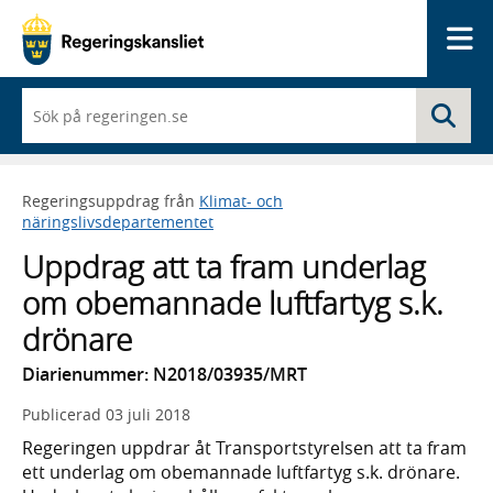
Me
När
Sö
du
börjar
skriva
så
Regeringsuppdrag från
Klimat- och
framträder
näringslivsdepartementet
en
lista
Uppdrag att ta fram underlag
med
sökförslag
om obemannade luftfartyg s.k.
drönare
Diarienummer: N2018/03935/MRT
Publicerad
03 juli 2018
Regeringen uppdrar åt Transportstyrelsen att ta fram
ett underlag om obemannade luftfartyg s.k. drönare.