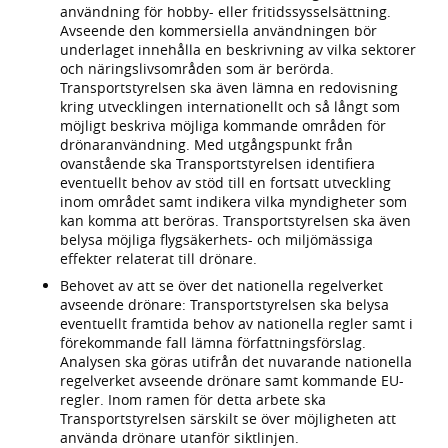
användning för hobby- eller fritidssysselsättning.
Avseende den kommersiella användningen bör
underlaget innehålla en beskrivning av vilka sektorer
och näringslivsområden som är berörda.
Transportstyrelsen ska även lämna en redovisning
kring utvecklingen internationellt och så långt som
möjligt beskriva möjliga kommande områden för
drönaranvändning. Med utgångspunkt från
ovanstående ska Transportstyrelsen identifiera
eventuellt behov av stöd till en fortsatt utveckling
inom området samt indikera vilka myndigheter som
kan komma att beröras. Transportstyrelsen ska även
belysa möjliga flygsäkerhets- och miljömässiga
effekter relaterat till drönare.
Behovet av att se över det nationella regelverket
avseende drönare: Transportstyrelsen ska belysa
eventuellt framtida behov av nationella regler samt i
förekommande fall lämna författningsförslag.
Analysen ska göras utifrån det nuvarande nationella
regelverket avseende drönare samt kommande EU-
regler. Inom ramen för detta arbete ska
Transportstyrelsen särskilt se över möjligheten att
använda drönare utanför siktlinjen.