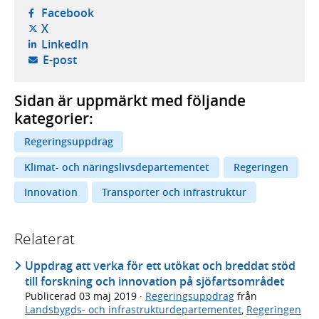
- öppnas i ny flik, extern webbplats,
Facebook
- öppnas i ny flik, extern webbplats,
X
- öppnas i ny flik, extern webbplats,
LinkedIn
- öppnar din e-postklient,
E-post
Sidan är uppmärkt med följande
kategorier:
Regeringsuppdrag
Klimat- och näringslivsdepartementet
Regeringen
Innovation
Transporter och infrastruktur
Relaterat
Uppdrag att verka för ett utökat och breddat stöd
till forskning och innovation på sjöfartsområdet
Publicerad
03 maj 2019
·
Regeringsuppdrag
från
Landsbygds- och infrastrukturdepartementet
,
Regeringen