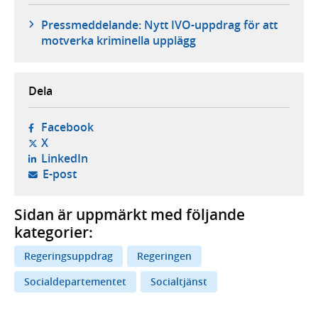
Pressmeddelande: Nytt IVO-uppdrag för att
motverka kriminella upplägg
Dela
- öppnas i ny flik, extern webbplats,
Facebook
- öppnas i ny flik, extern webbplats,
X
- öppnas i ny flik, extern webbplats,
LinkedIn
- öppnar din e-postklient,
E-post
Sidan är uppmärkt med följande
kategorier:
Regeringsuppdrag
Regeringen
Socialdepartementet
Socialtjänst