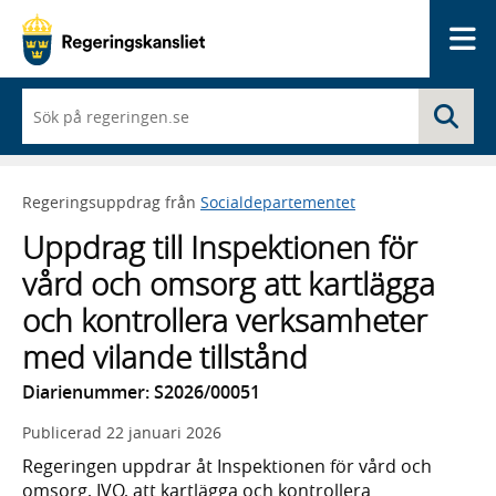
Me
När
Sö
du
börjar
skriva
så
Regeringsuppdrag från
Socialdepartementet
framträder
en
Uppdrag till Inspektionen för
lista
med
vård och omsorg att kartlägga
sökförslag
och kontrollera verksamheter
med vilande tillstånd
Diarienummer: S2026/00051
Publicerad
22 januari 2026
Regeringen uppdrar åt Inspektionen för vård och
omsorg, IVO, att kartlägga och kontrollera