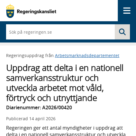
Me
När
Sö
du
börjar
skriva
så
Regeringsuppdrag från
Arbetsmarknadsdepartementet
framträder
en
Uppdrag att delta i en nationell
lista
med
samverkansstruktur och
sökförslag
utveckla arbetet mot våld,
förtryck och utnyttjande
Diarienummer: A2026/00420
Publicerad
14 april 2026
Regeringen ger ett antal myndigheter i uppdrag att
delta i en nationell samverkansstruktur och utveckla