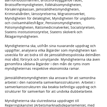
Barnombudsmannen, Brottsförebyggande rådet,
Brottsoffermyndigheten, Folkhälsomyndigheten,
Försäkringskassan, Jämställdhetsmyndigheten,
Kriminalvården, länsstyrelserna, Migrationsverket,
Myndigheten för delaktighet, Myndigheten för ungdoms-
och civilsamhällesfrågor, Pensionsmyndigheten,
Polismyndigheten, Rättsmedicinalverket, Socialstyrelsen,
Statens institutionsstyrelse, Statens skolverk och
Åklagarmyndigheten.
Myndigheterna ska, utifrån sina nuvarande uppdrag och
uppgifter, analysera vilka åtgärder som myndigheten kan
utveckla för att bidra till de jämställdhetspolitiska delmålen
mot våld, förtryck och utnyttjande. Myndigheterna ska även
genomföra sådana åtgärder i den mån de ryms inom
myndigheternas respektive ekonomiska ramar.
Jämställdhetsmyndigheten ska ansvara för att samordna
arbetet i den nationella samverkansstrukturen. Arbetet i
samverkansstrukturen ska beakta befintliga uppdrag och
strukturer för samverkan för att undvika dubbelarbete.
Myndigheterna ska slutredovisa uppdraget till
Regeringskansliet (Arbetsmarknadsdepartementet, med