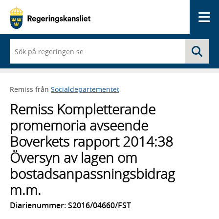
Me
När
Sö
du
börjar
skriva
så
Remiss från
Socialdepartementet
framträder
en
Remiss Kompletterande
lista
med
promemoria avseende
sökförslag
Boverkets rapport 2014:38
Översyn av lagen om
bostadsanpassningsbidrag
m.m.
Diarienummer: S2016/04660/FST