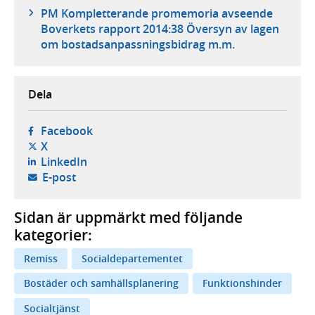
PM Kompletterande promemoria avseende
Boverkets rapport 2014:38 Översyn av lagen
om bostadsanpassningsbidrag m.m.
Dela
- öppnas i ny flik, extern webbplats,
Facebook
- öppnas i ny flik, extern webbplats,
X
- öppnas i ny flik, extern webbplats,
LinkedIn
- öppnar din e-postklient,
E-post
Sidan är uppmärkt med följande
kategorier:
Remiss
Socialdepartementet
Bostäder och samhällsplanering
Funktionshinder
Socialtjänst