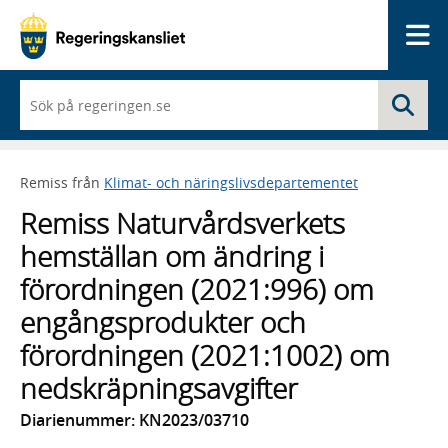
Me
När
Sö
du
börjar
skriva
så
Remiss från
Klimat- och näringslivsdepartementet
framträder
en
Remiss Naturvårdsverkets
lista
med
hemställan om ändring i
sökförslag
förordningen (2021:996) om
engångsprodukter och
förordningen (2021:1002) om
nedskräpningsavgifter
Diarienummer: KN2023/03710