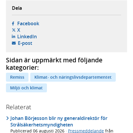
Dela
- öppnas i ny flik, extern webbplats,
Facebook
- öppnas i ny flik, extern webbplats,
X
- öppnas i ny flik, extern webbplats,
LinkedIn
- öppnar din e-postklient,
E-post
Sidan är uppmärkt med följande
kategorier:
Remiss
Klimat- och näringslivsdepartementet
Miljö och klimat
Relaterat
Johan Börjesson blir ny generaldirektör för
Strålsäkerhetsmyndigheten
Publicerad
06 augusti 2026
·
Pressmeddelande
från