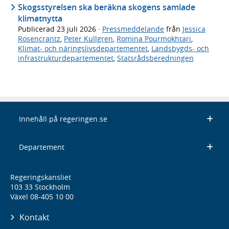
Skogsstyrelsen ska beräkna skogens samlade
klimatnytta
Publicerad
23 juli 2026
·
Pressmeddelande
från
Jessica
Rosencrantz
,
Peter Kullgren
,
Romina Pourmokhtari
,
Klimat- och näringslivsdepartementet
,
Landsbygds- och
infrastrukturdepartementet
,
Statsrådsberedningen
Innehåll på regeringen.se
Departement
Regeringskansliet
103 33 Stockholm
Växel 08-405 10 00
Kontakt