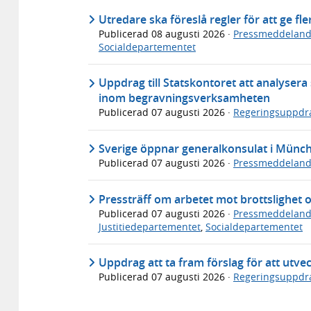
Utredare ska föreslå regler för att ge fl
Publicerad
08 augusti 2026
·
Pressmeddelan
Socialdepartementet
Uppdrag till Statskontoret att analyser
inom begravningsverksamheten
Publicerad
07 augusti 2026
·
Regeringsuppdr
Sverige öppnar generalkonsulat i Münc
Publicerad
07 augusti 2026
·
Pressmeddelan
Pressträff om arbetet mot brottslighet 
Publicerad
07 augusti 2026
·
Pressmeddelan
Justitiedepartementet
,
Socialdepartementet
Uppdrag att ta fram förslag för att utve
Publicerad
07 augusti 2026
·
Regeringsuppdr