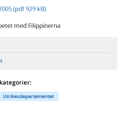
 2005 (pdf 929 kB)
betet med Filippinerna
ebbplats,
ern webbplats,
 ny flik, extern webbplats,
- öppnar din e-postklient,
t
kategorier:
Utrikesdepartementet