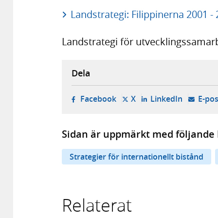
Landstrategi: Filippinerna 2001 -
Landstrategi för utvecklingssamar
Dela
- öppnas i ny flik, extern w
- öppnas i ny flik, ext
- öppnas i
Facebook
X
LinkedIn
E-pos
Sidan är uppmärkt med följande 
Strategier för internationellt bistånd
Relaterat