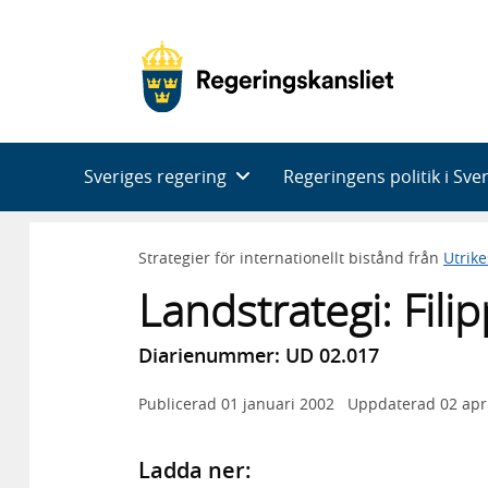
Huvudnavigering
Sveriges regering
Regeringens politik i Sve
Strategier för internationellt bistånd från
Utrik
Landstrategi: Fil
Diarienummer: UD 02.017
Publicerad
01 januari 2002
Uppdaterad
02 apr
Ladda ner: