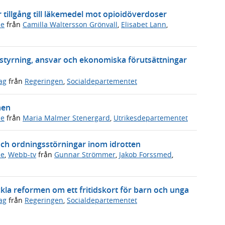
er tillgång till läkemedel mot opioidöverdoser
de
från
Camilla Waltersson Grönvall
,
Elisabet Lann
,
a styrning, ansvar och ekonomiska förutsättningar
ag
från
Regeringen
,
Socialdepartementet
hen
de
från
Maria Malmer Stenergard
,
Utrikesdepartementet
och ordningsstörningar inom idrotten
de
,
Webb-tv
från
Gunnar Strömmer
,
Jakob Forssmed
,
ckla reformen om ett fritidskort för barn och unga
ag
från
Regeringen
,
Socialdepartementet