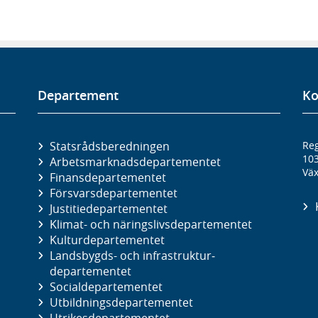
Departement
Ko
Statsrådsberedningen
Reg
10
Arbetsmarknads­departementet
Väx
Finans­departementet
Försvars­departementet
Justitie­departementet
Klimat- och näringslivs­departementet
Kultur­departementet
Landsbygds- och infrastruktur­
departementet
Social­departementet
Utbildnings­departementet