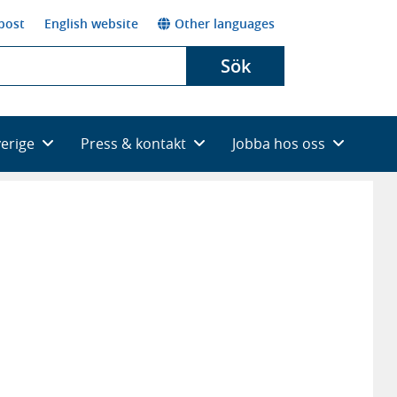
post
English website
Other languages
Sök
verige
Press & kontakt
Jobba hos oss