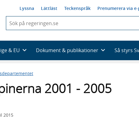
Lyssna
Lättläst
Teckenspråk
Prenumerera via e-
När
du
börjar
skriva
så
rige & EU
Dokument & publikationer
Så styrs S
framträder
en
lista
esdepartementet
med
sökförslag
ippinerna 2001 - 2005
il 2015