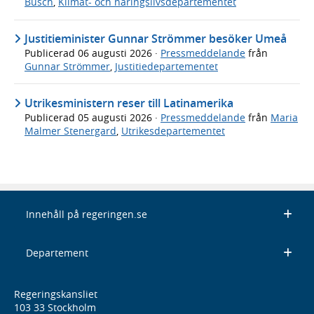
Busch
,
Klimat- och näringslivsdepartementet
Justitieminister Gunnar Strömmer besöker Umeå
Publicerad
06 augusti 2026
·
Pressmeddelande
från
Gunnar Strömmer
,
Justitiedepartementet
Utrikesministern reser till Latinamerika
Publicerad
05 augusti 2026
·
Pressmeddelande
från
Maria
Malmer Stenergard
,
Utrikesdepartementet
Innehåll på regeringen.se
Departement
Regeringskansliet
103 33 Stockholm