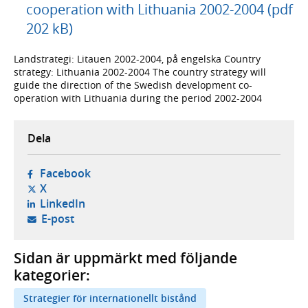
cooperation with Lithuania 2002-2004 (pdf
202 kB)
Landstrategi: Litauen 2002-2004, på engelska Country
strategy: Lithuania 2002-2004 The country strategy will
guide the direction of the Swedish development co-
operation with Lithuania during the period 2002-2004
Dela
- öppnas i ny flik, extern webbplats,
Facebook
- öppnas i ny flik, extern webbplats,
X
- öppnas i ny flik, extern webbplats,
LinkedIn
- öppnar din e-postklient,
E-post
Sidan är uppmärkt med följande
kategorier:
Strategier för internationellt bistånd