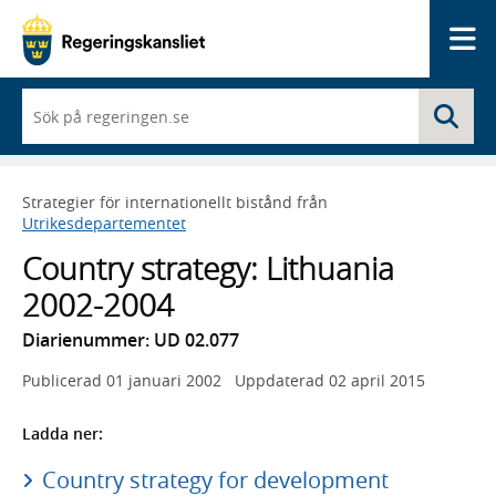
Me
När
Sö
du
börjar
skriva
så
Strategier för internationellt bistånd från
framträder
Utrikesdepartementet
en
lista
Country strategy: Lithuania
med
sökförslag
2002-2004
Diarienummer: UD 02.077
Publicerad
01 januari 2002
Uppdaterad
02 april 2015
Ladda ner:
Country strategy for development