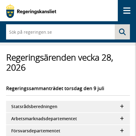
Me
När
Sö
du
börjar
skriva
så
Regeringsärenden vecka 28,
framträder
en
2026
lista
med
sökförslag
Regeringssammanträdet torsdag den 9 juli
Statsrådsberedningen
Arbetsmarknadsdepartementet
Försvarsdepartementet