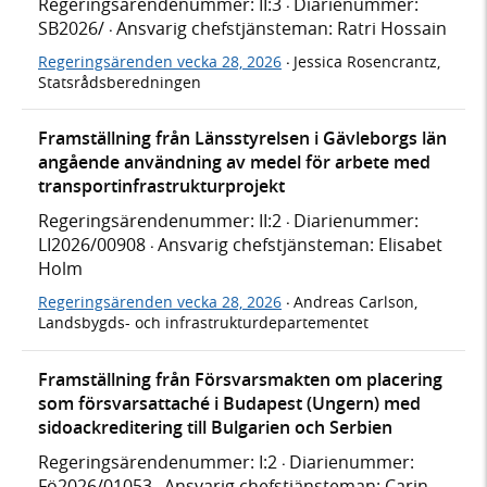
Regeringsärendenummer: II:3
Diarienummer:
·
SB2026/
Ansvarig chefstjänsteman: Ratri Hossain
·
Regeringsärenden vecka 28, 2026
Jessica Rosencrantz,
·
Statsrådsberedningen
Framställning från Länsstyrelsen i Gävleborgs län
angående användning av medel för arbete med
transportinfrastrukturprojekt
Regeringsärendenummer: II:2
Diarienummer:
·
LI2026/00908
Ansvarig chefstjänsteman: Elisabet
·
Holm
Regeringsärenden vecka 28, 2026
Andreas Carlson,
·
Landsbygds- och infrastrukturdepartementet
Framställning från Försvarsmakten om placering
som försvarsattaché i Budapest (Ungern) med
sidoackreditering till Bulgarien och Serbien
Regeringsärendenummer: I:2
Diarienummer:
·
Fö2026/01053
Ansvarig chefstjänsteman: Carin