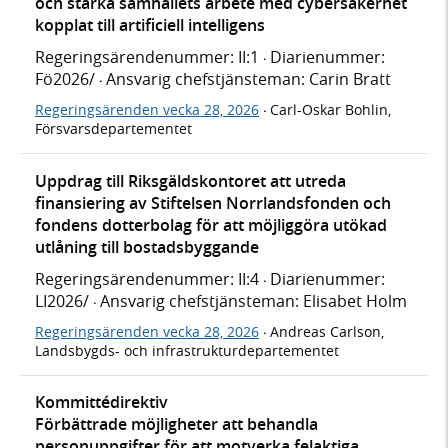
och stärka samhällets arbete med cybersäkerhet
kopplat till artificiell intelligens
Regeringsärendenummer: II:1
Diarienummer:
·
Fö2026/
Ansvarig chefstjänsteman: Carin Bratt
·
Regeringsärenden vecka 28, 2026
Carl-Oskar Bohlin,
·
Försvarsdepartementet
Uppdrag till Riksgäldskontoret att utreda
finansiering av Stiftelsen Norrlandsfonden och
fondens dotterbolag för att möjliggöra utökad
utlåning till bostadsbyggande
Regeringsärendenummer: II:4
Diarienummer:
·
LI2026/
Ansvarig chefstjänsteman: Elisabet Holm
·
Regeringsärenden vecka 28, 2026
Andreas Carlson,
·
Landsbygds- och infrastrukturdepartementet
Kommittédirektiv
Förbättrade möjligheter att behandla
personuppgifter för att motverka felaktiga